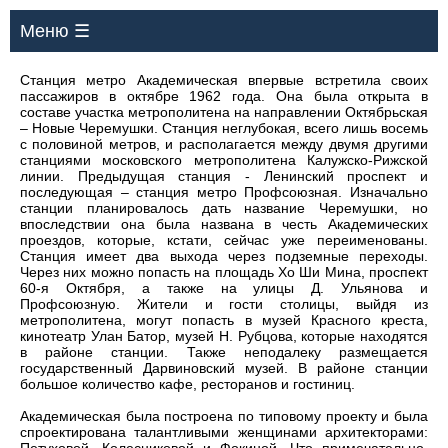
Меню ☰
Станция метро Академическая впервые встретила своих
пассажиров в октябре 1962 года. Она была открыта в
составе участка метрополитена на направлении Октябрьская
– Новые Черемушки. Станция неглубокая, всего лишь восемь
с половиной метров, и располагается между двумя другими
станциями московского метрополитена Калужско-Рижской
линии. Предыдущая станция - Ленинский проспект и
последующая – станция метро Профсоюзная. Изначально
станции планировалось дать название Черемушки, но
впоследствии она была названа в честь Академических
проездов, которые, кстати, сейчас уже переименованы.
Станция имеет два выхода через подземные переходы.
Через них можно попасть на площадь Хо Ши Мина, проспект
60-я Октября, а также на улицы Д. Ульянова и
Профсоюзную. Жители и гости столицы, выйдя из
метрополитена, могут попасть в музей Красного креста,
кинотеатр Улан Батор, музей Н. Рубцова, которые находятся
в районе станции. Также неподалеку размещается
государственный Дарвиновский музей. В районе станции
большое количество кафе, ресторанов и гостиниц.
Академическая была построена по типовому проекту и была
спроектирована талантливыми женщинами архитекторами: