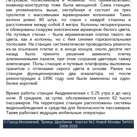
Петуховой, Колесниковой и Фокиной. Что примечательно,
инженер-конструктор тоже была женщиной. Сама станция,
как упоминалось выше, неглубокая и состоит из трех
пролетов с массивными мраморными колоннами. Таких
колонн ровно 80 штук, по сорок с каждой стороны и
расстоянием между собой 4 метра. Колонны четырехгранны
и облицованы снаружи коелгинским мрамором белого цвета.
На путевых стенах – была керамическая плитка такого же
цвета, как и колонны, но с 4мя синими горизонтальными
полосами. На станции систематически проводились ремонты
из-за осыпания плитки и, в конце концов, около десяти лет
назад было принято решение заменить плитку
алюминиевыми панели, при этом сохранив цветовую гамму
композиции. Полы станции и путевые платформы выложены
гранитом с оттенками серого цвета в основе. Ранее на
станции функционировало два эскалатора, но после
реконструкции в 1996 году они были заменены на один,
более короткий.
Время работы станции Академическая с 5.25 утра и до часу
ночи. В среднем, за сутки, обслуживается около 62 тысяч
пассажиров. На территории станции расположены системы
видеонаблюдения и средства для безопасности пассажиров.
Также работают ведущие мобильные операторы.
© Город Московский, Троицк, Щербинка - портал №1 Новой Москвы ТиНАО
2009-2026