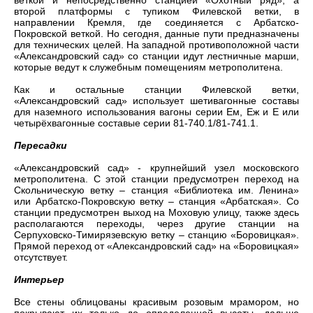
веткой и непосредственно станцией «Охотный ряд», а
второй платформы с тупиком Филевской ветки, в
направлении Кремля, где соединяется с Арбатско-
Покровской веткой. Но сегодня, данные пути предназначены
для технических целей. На западной противоположной части
«Александровский сад» со станции идут лестничные марши,
которые ведут к служебным помещениям метрополитена.
Как и остальные станции Филевской ветки,
«Александровский сад» использует шетивагонные составы
для наземного использования вагоны серии Ем, Еж и Е или
четырёхвагонные составые серии 81-740.1/81-741.1.
Пересадки
«Александровский сад» - крупнейший узел московского
метрополитена. С этой станции предусмотрен переход на
Скольническую ветку – станция «Библиотека им. Ленина»
или Арбатско-Покровскую ветку – станция «Арбатская». Со
станции предусмотрен выход на Моховую улицу, также здесь
располагаются переходы, через другие станции на
Серпуховско-Тимирязевскую ветку – станцию «Боровицкая».
Прямой переход от «Александровский сад» на «Боровицкая»
отсутствует.
Интерьер
Все стены облицованы красивым розовым мрамором, но