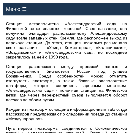
Меню ☰
Станция метрополитена «Александровский сад» на
Филевской ветке является конечной. Свое название, она
получила благодаря расположенному Александровскому
саду возле западных стен Кремля, где расположен выход из
перехода станции. До этого, станция несколько раз меняла
свое название – «Улица Коминтерна», «Калининская»,
«Воздвиженка» и «Александровский сад», но последнее
закрепилось за ней с 1990 года.
Станция расположена между проезжей частью и
государственной библиотеки России под улицей
Воздвиженки. Среди особенностей можно отметить
изогнутость платформ, а также боковые расположение
платформ, которые соединены арочным мостиком.
«Александровский сад» - конечная станция на Филевской
ветки, где через перекрестный съезд выполняется оборот
поездов по обоим путям.
Каждая из платформ оснащена информационным табло, где
пассажиров предупреждают о следовании поезда до станции
«Международная».
Путь первой платформы соединяется с Сокольнической