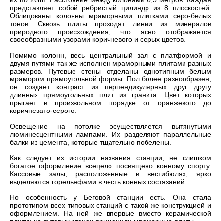
их по 26шт. Расстояние между колонами 6,5 метров. Каждая
представляет собой ребристый цилиндр из 8 плоскостей.
Облицованы колонны мраморными плитками серо-белых
тонов. Сквозь плиты проходят линии из минералов
природного происхождения, что ясно отображается
своеобразными узорами коричневого и серых цветов.
Помимо колонн, весь центральный зал с платформой и
двумя путями так же исполнен мраморными плитами разных
размеров. Путевые стены отделаны однотипным белым
мрамором прямоугольной формы. Пол более разнообразен,
он создает контраст из перпендикулярных друг другу
длинных прямоугольных плит из гранита. Цвет которых
прыгает в произвольном порядке от оранжевого до
коричневато-серого.
Освещение на потолке осуществляется вытянутыми
люминесцентными лампами. Их разделяют параллельные
балки из цемента, которые тщательно побелены.
Как следует из истории названия станции, не слишком
богатое оформление всецело посвящено конному спорту.
Кассовые залы, расположенные в вестибюлях, ярко
выделяются горельефами в честь конных состязаний.
Но особенность у Беговой станции есть. Она стала
прототипом всех типовых станций с такой же конструкцией и
оформлением. На ней же впервые вместо керамической