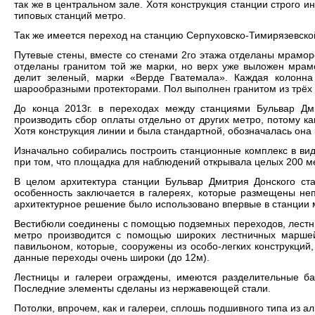
так же в центральном зале. Хотя конструкция станции строго 
типовых станций метро.
Так же имеется переход на станцию Серпуховско-Тимирязевско
Путевые стены, вместе со стенами 2го этажа отделаны мрамор
отделаны гранитом той же марки, но верх уже выложен мрам
делит зеленый, марки «Верде Гватемала». Каждая колонна
шарообразными протекторами. Пол выполнен гранитом из трёх ц
До конца 2013г. в переходах между станциями Бульвар Дм
производить сбор оплаты отдельно от других метро, потому ка
Хотя конструкция линии и была стандартной, обозначалась она 
Изначально собирались построить станционные комплекс в вид
при том, что площадка для наблюдений открывала целых 200 м
В целом архитектура станции Бульвар Дмитрия Донского ста
особенность заключается в галереях, которые размещены неп
архитектурное решение было использовано впервые в станции 
Вестибюли соединены с помощью подземных переходов, лестни
метро производится с помощью широких лестничных маршей.
павильоном, которые, сооружены из особо-легких конструкций
данные переходы очень широки (до 12м).
Лестницы и галереи ограждены, имеются разделительные ба
Последние элементы сделаны из нержавеющей стали.
Потолки, впрочем, как и галереи, сплошь подшивного типа из 