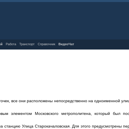
ий
Работа
Транспорт
Справочник
ВидеоЧат
очек, все они расположены непосредственно на одноименной улице
ервым элементом Московского метрополитена, который был п
на станцию Улица Старокачаловская. Для этого предусмотрены пе