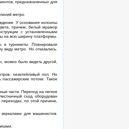
ементов, предназначенных для
 линий метро.
ождение. У основания колонны
цвета, причем, белый мрамор
нструкции с установленными
аты на всю ширину платформы.
ы и турникеты. Планировали
у виду метро. Но отказались.
н, можно было видеть другой,
етров, незатейливый пол. Но
 пассажирские потоки. Такое
ые части. Переход на легкое
лестничный сход оборудован
 переходах, по этой причине,
 зеркалами для машинистов.
иками.