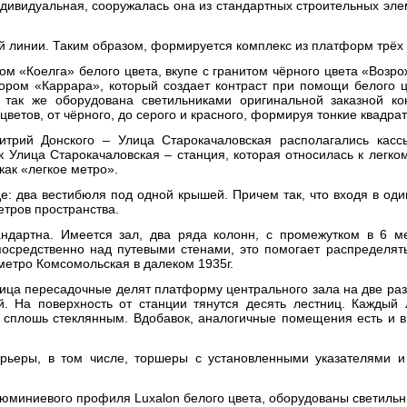
индивидуальная, сооружалась она из стандартных строительных эл
й линии. Таким образом, формируется комплекс из платформ трёх
ом «Коелга» белого цвета, вкупе с гранитом чёрного цвета «Возр
ором «Каррара», который создает контраст при помощи белого 
 так же оборудована светильниками оригинальной заказной ко
ветов, от чёрного, до серого и красного, формируя тонкие квадр
итрий Донского – Улица Старокачаловская располагались касс
к Улица Старокачаловская – станция, которая относилась к легком
как «легкое метро».
е: два вестибюля под одной крышей. Причем так, что входя в оди
етров пространства.
ндартна. Имеется зал, два ряда колонн, с промежутком в 6 м
осредственно над путевыми стенами, это помогает распределять
метро Комсомольская в далеком 1935г.
ца пересадочные делят платформу центрального зала на две разн
 На поверхность от станции тянутся десять лестниц. Каждый 
, сплошь стеклянным. Вдобавок, аналогичные помещения есть и в
рьеры, в том числе, торшеры с установленными указателями и
алюминиевого профиля Luxalon белого цвета, оборудованы светильн