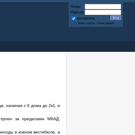
Логин:
Пароль:
запомнить
Забыл пароль
|
Регистрация
, начиная с 6 дома до 2к1, и
остроен за пределами МКАД.
реходы в южном вестибюле, а