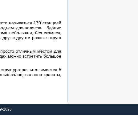
есто называться 170 станцией
 подъем для колясок. Здание
рма небольшая, без скамеек,
 друг с другом разные округа
 просто отличным местом для
удах можно встретить большое
труктура развита: имеется 5
рных залов, салонов красоты,
9-2026