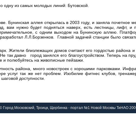
о одну из самых молодых линий: Бутовской.
. Бунинская аллея открылась в 2003 году, и заняла почетное м
зд, вам нужно будет подняться наверх, есть лестницы, лифт, и
непримечательное, с одним выходом на Бунинскую аллею. Платфо
азработал Л.Л.Борзенков. Главной задачей станции было связать
арк. Жители близлежащих домов считают его гордостью района и
 Не так давно город занялся его благоустройством. Теперь на пр
ите и полюбуйтесь на живописные пейзажи.
пность района, много новостроек с хорошими парковками. Инфрас
фере услуг так же нет проблем. Изобилие фитнес клубов, тренаже
в шаговой доступности.
© Город Московский, Троицк, Щербинка - портал №1 Новой Москвы ТиНАО 200