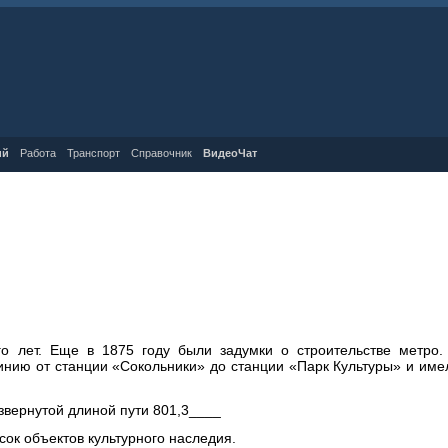
ий
Работа
Транспорт
Справочник
ВидеоЧат
го лет. Еще в 1875 году были задумки о строительстве метро
инию от станции «Сокольники» до станции «Парк Культуры» и им
звернутой длиной пути 801,3____
сок объектов культурного наследия.