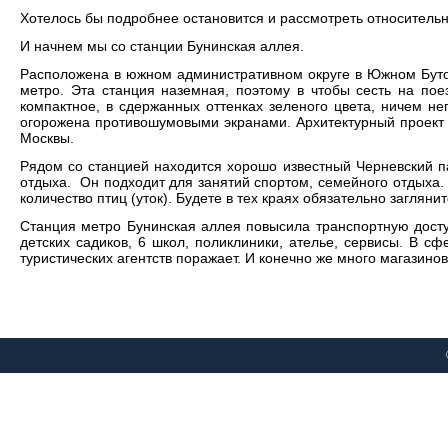
Хотелось бы подробнее остановится и рассмотреть относительн
И начнем мы со станции Бунинская аллея.
Расположена в южном административном округе в Южном Бутове
метро. Эта станция наземная, поэтому в чтобы сесть на пое
компактное, в сдержанных оттенках зеленого цвета, ничем 
огорожена противошумовыми экранами. Архитектурный проект р
Москвы.
Рядом со станцией находится хорошо известный Черневский п
отдыха. Он подходит для занятий спортом, семейного отдыха.
количество птиц (уток). Будете в тех краях обязательно заглян
Станция метро Бунинская аллея повысила транспортную досту
детских садиков, 6 школ, поликлиники, ателье, сервисы. В с
туристических агентств поражает. И конечно же много магазино