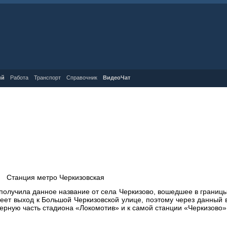
ий
Работа
Транспорт
Справочник
ВидеоЧат
Станция метро Черкизовская
 получила данное название от села Черкизово, вошедшее в границы
т выход к Большой Черкизовской улице, поэтому через данный 
верную часть стадиона «Локомотив» и к самой станции «Черкизов