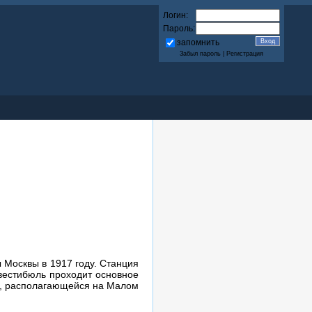
Логин:
Пароль:
запомнить
Забыл пароль
|
Регистрация
 Москвы в 1917 году. Станция
вестибюль проходит основное
о», располагающейся на Малом