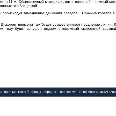
ия в 11 м. Облицовочный материал стен и тоннелей – темный мет
танных за облицовкой.
 происходит замедление движения поездов. Причина кроется в т
. В скором времени там будет осуществляться продление линии. 
ем году будет запущен подземно-наземный скоростной трамвай
© Город Московский, Троицк, Щербинка - портал №1 Новой Москвы ТиНАО 200