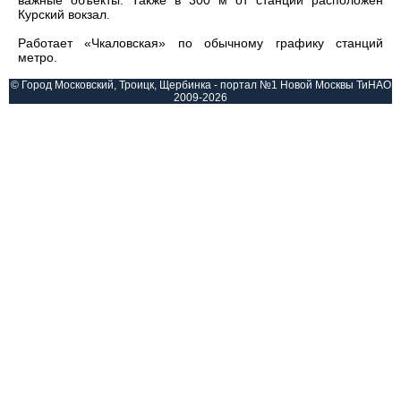
важные объекты. Также в 300 м от станции расположен
Курский вокзал.
Работает «Чкаловская» по обычному графику станций
метро.
© Город Московский, Троицк, Щербинка - портал №1 Новой Москвы ТиНАО
2009-2026