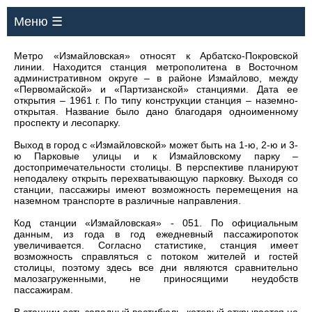
Меню ☰
Метро «Измайловская» относят к Арбатско-Покровской
линии. Находится станция метрополитена в Восточном
административном округе – в районе Измайлово, между
«Первомайской» и «Партизанской» станциями. Дата ее
открытия – 1961 г. По типу конструкции станция – наземно-
открытая. Название было дано благодаря одноименному
проспекту и лесопарку.
Выход в город с «Измайловской» может быть на 1-ю, 2-ю и 3-
ю Парковые улицы и к Измайловскому парку –
достопримечательности столицы. В перспективе планируют
неподалеку открыть перехватывающую парковку. Выходя со
станции, пассажиры имеют возможность перемещения на
наземном транспорте в различные направления.
Код станции «Измайловская» - 051. По официальным
данным, из года в год ежедневный пассажиропоток
увеличивается. Согласно статистике, станция имеет
возможность справляться с потоком жителей и гостей
столицы, поэтому здесь все дни являются сравнительно
малозагруженными, не приносящими неудобств
пассажирам.