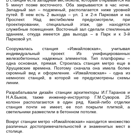
В станции есть западный вестибюль, который открывается на
5 минут позже восточного. Оба закрываются в час ночи.
Западный зал – подземный, располагается ниже уровней
путей. В нем есть 2 выхода – ул. 1 и 2-я Парковая и на
Проспект. Над вестибюлем предусмотрели, при
проектировании, специальный этаж, где находятся
служебные помещения. Восточный зал сделали стеклянным
зданием, откуда имеется два выхода – в Парк и к 3-й
Парковой ул.
Сооружалась станция «Измайловская», учитывая
индивидуальный проект. Из унифицированных
железобетонных надежных элементов. Тип платформы –
одна основная, прямая. Строилась станция метро еще в
Хрущевские времена. Поэтому сначала она имела более
скромный вид и оформление. «Измайловская» - одна из
немногих станций, в которой не предусмотрены схемы
линии.
Разрабатывали дизайн станции архитекторы И.Г.Таранов и
Н.А.Быков, также инженер-инструктор Г.М.Суворов. 25
колонн располагаются в один ряд. Какой-либо отделки
станция почти не имеет, ее пол покрыли плиткой, а
светильники разместили в бетонном потолке.
Вокруг станции метро «Измайловская» находится множество
различных достопримечательностей и знаменитых мест в
столице.