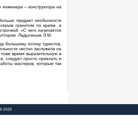
о инженера – конструктора на
 больше придает необычности
 серым гранитом по краям, а
строчкой: «С чего начинается
ульптором Ладыгиным Э.М.
а большому потоку туристов,
ельности честно заслужила на
в тоже время выразительную в
я, следует просто приехать и
работы мастеров, которые так
9-2026