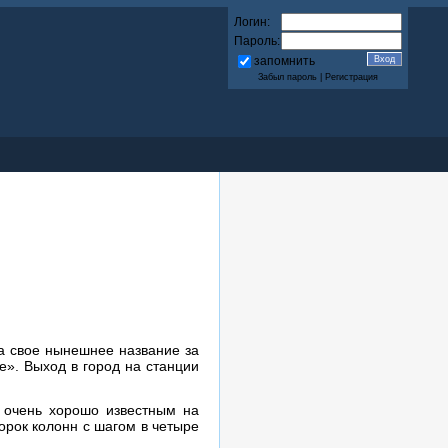
Логин:
Пароль:
запомнить
Забыл пароль
|
Регистрация
а свое нынешнее название за
е». Выход в город на станции
 очень хорошо известным на
орок колонн с шагом в четыре