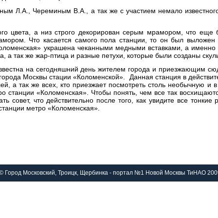
ным Л.А., Череминым В.А., а так же с участием немало известног
го цвета, а низ строго декорирован серым мрамором, что еще
мором. Что касается самого пола станции, то он был выложен
«Коломенская» украшена чеканными медными вставками, а именно 
а, а так же жар-птица и разные петухи, которые были созданы ск
известна на сегодняшний день жителем города и приезжающим сюд
города Москвы стации «Коломенской». Данная станция в действит
й, а так же всех, кто приезжает посмотреть столь необычную и 
ро станции «Коломенская». Чтобы понять, чем все так восхищаютс
ть совет, что действительно после того, как увидите все тонкие 
о станции метро «Коломенская».
© Город Московский, Троицк, Щербинка - портал №1 Новой Москвы ТиНАО 200