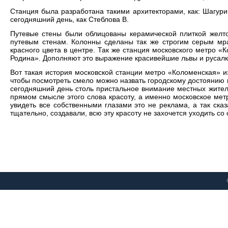
Станция была разработана такими архитекторами, как: Шагури
сегодняшний день, как Стеблова В.
Путевые стены были облицованы керамической плиткой желто
путевым стенам. Колонны сделаны так же строгим серым мра
красного цвета в центре. Так же станция московского метро 
Родина». Дополняют это выражение красивейшие львы и русалк
Вот такая история московской станции метро «Коломенская» 
чтобы посмотреть смело можно назвать городскому достоянию 
сегодняшний день столь пристальное внимание местных жителе
прямом смысле этого слова красоту, а именно московское мет
увидеть все собственными глазами это не реклама, а так сказа
тщательно, создавали, всю эту красоту не захочется уходить с