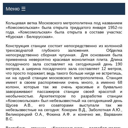
Меню ☰
Кольцевая ветка Московского метрополитена под названием
«Комсомольская» была открыта тридцатого января 1952-го
года. «Комсомольская» была открыта в составе участка
:
«
Курская - Белорусская».
Конструкция станции состоит непосредственно из колонной
трехсводчатой глубокого заложения. Обделка
непосредственно сборная чугунная. Для основания была
применена невероятно красивая монолитная плита. Длина
посадочного зала составляет на сегодняшний день 190
метров, а ширина посадочного зала составляет 12 метров,
что просто поражает, ведь такого больше нигде не встретишь,
ни на одной станции московского метрополитена. Станция
имеет в своем распоряжении очень много, а именно 68
колонн, которые так же очень красивые и буквально
завораживают пассажиров станции своей красотой и
необычностью. Архитектором по разработке станции
«Комсомольская» был небезызвестный на сегодняшний день
Щусев А.В., его соавторами выступали так же
небезызвестные на сегодня: Кокорин В.Д., Заболотная А.Ю.,
Великорецкий О.А., Фокина А.Ф. и конечно же, Варванин
В.С.