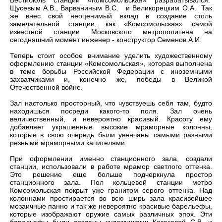
Вестибюль станции «Комсомольская» разрабатывался:
Щусевым А.В., Варваниным В.С. и Великорецким О.А. Так
же внес свой неоценимый вклад в создание столь
замечательной станции, как «Комсомольская» самой
известной станции Московского метрополитена на
сегодняшний момент инженер - конструктор Семенов А.И.
Теперь стоит особое внимание уделить художественному
оформлению станции «Комсомольская», которая выполнена
в теме борьбы Российской Федерации с иноземными
захватчиками и, конечно же, победы в Великой
Отечественной войне.
Зал настолько просторный, что чувствуешь себя там, будто
находишься посреди какого-то поля. Зал очень
величественный, и невероятно красивый. Красоту ему
добавляет украшенные высокие мраморные колонны,
которые в свою очередь были увенчаны самыми разными
резными мраморными капителями.
При оформлении именно станционного зала, создали
станции, использовали в работе мрамор светлого оттенка.
Это решение еще больше подчеркнула простор
станционного зала. Пол кольцевой станции метро
Комсомольская покрыт уже гранитом серого оттенка. Над
колоннами простирается во всю ширь зала красивейшее
мозаичные панно и так же невероятно красивые барельефы,
которые изображают оружие самых различных эпох. Эти