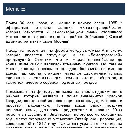
Меню ☰
Почти 30 лет назад, а именно в начале осени 1985 г.
официально открыли станцию «Красногравдейская»,
которая относится к Замоскворецкой линии столичного
метрополитена и расположена в районе Зябликово ( Южный
административный округ Москвы).
Находится поземная платформа между ст. «Алма-Атинской»,
которая является следующей и ст. «Домодедовской»
предыдущей. Отметим, что м. «Красногравдейская» до
конца зимы 2012 г. являлась конечным пунктом. Но, тем не
менее, и сегодня несколько поездов оборачиваются именно
здесь, так как за станцией имеются двухпутные тупики,
сделанные специально для ночного отстоя, оборотов, а
также технического сервиса подземных поездов.
Подземная платформе дали название в честь одноименного
района, который назвали в почет знаменитой Красной
Гвардии, состоявшей из революционных солдат, матросов и
простых трудящихся. Причем когда район позднее
переименовали, делалось предложение в начале 90-хх
поменять название в «Зябликово», но его все же сохранили,
ведь метро оформлено в тематике Октябрьской революции,
совершенной в 1917 году. Так стены украшают витражи на