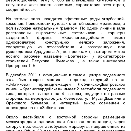
революционную тему с соответствующими символикой и
лозунгами: «вся власть советам», «пролетарии всех стран,
соединяйтесь».
На потолке зала находятся эффектные ряды углублений-
кессонов. Поверхности путевых стен обложены мрамором, а
пол выложен натуральным гранитом. По одной линии в зале
расставлены выразительные светильники - торшеры
квадратной формы. «Красногравдейская» имеет
односводчатую конструкцию мелкого заложения,
сооруженную из железобетона и возведенную под
руководством Ададурова А., по проектам ( в котором метро
носило рабочее название «Братеево» ) архитекторов-
строителей Петухова, Шумакова , а также инженером
Процерова Т. Б.
В декабре 2011 г. официально в самом центре подземного
зала был открыт мостик – переход, ведущий на ст.
«Зябликово», принадлежащей Люблинско-Дмитровской
линии. «Красногвардейская» имеет 2 вестибюля подземного
типа, которые выходят на 4 выходы, ведущие по разные
стороны: на перекресток ул. Ясеневой, ул. Мусы Джалиля и
Орехового бульвара, а четвертый выход совмещен с
переходом на ст. «Зябликово».
Около вестибюля с восточной стороны размещена
междугородная одноименная большая автостанция, через
которую пролегают автобусные маршруты, направленные из