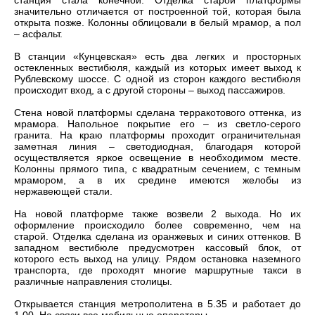
станция стала конечной. Отделка старой платформы
значительно отличается от построенной той, которая была
открыта позже. Колонны облицовали в белый мрамор, а пол
– асфальт.
В станции «Кунцевская» есть два легких и просторных
остекленных вестибюля, каждый из которых имеет выход к
Рублевскому шоссе. С одной из сторон каждого вестибюля
происходит вход, а с другой стороны – выход пассажиров.
Стена новой платформы сделана терракотового оттенка, из
мрамора. Напольное покрытие его – из светло-серого
гранита. На краю платформы проходит ограничительная
заметная линия – светодиодная, благодаря которой
осуществляется яркое освещение в необходимом месте.
Колонны прямого типа, с квадратным сечением, с темным
мрамором, а в их средине имеются желобы из
нержавеющей стали.
На новой платформе также возвели 2 выхода. Но их
оформление происходило более современно, чем на
старой. Отделка сделана из оранжевых и синих оттенков. В
западном вестибюле предусмотрен кассовый блок, от
которого есть выход на улицу. Рядом остановка наземного
транспорта, где проходят многие маршрутные такси в
различные направления столицы.
Открывается станция метрополитена в 5.35 и работает до