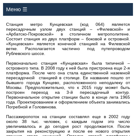
Меню ☰
Станция метро Кунцевская (код 064) является
пересадочным узлом двух станций – «Филевской» и
«Арбатско-Покровской» в столичном метрополитене.
Состоит станция из двух платформ – боковой и островной.
«Кунцевская» является конечной станцией на Филевской
ветке. Располагается частично под путепроводом
Рублевского шоссе.
Первоначально станция «Кунцевская» была типичной –
островного типа. В 2008 году к ней была пристроена еще 2-я
платформа. После чего она стала единственной наземной
пересадочной станцией в столице. Ее название пошло от
бывшего города Кунцево, расположенного неподалеку от
Москвы. Предположительно, что к 2015 году может быть
построен переход на 3-й пересадочный контур.
Первоначальное открытие станции было в конце лета 1965
года. Проектированием и оформлением объекта занимались
Погребной и Головинова.
Пассажиропоток на станции составлял еще в 2002 году
около 38 тыс. человек, с каждым годом это число
увеличивалось и до сегодня рост продолжается. После
закрытия на реконструкцию и после ее нового открытия