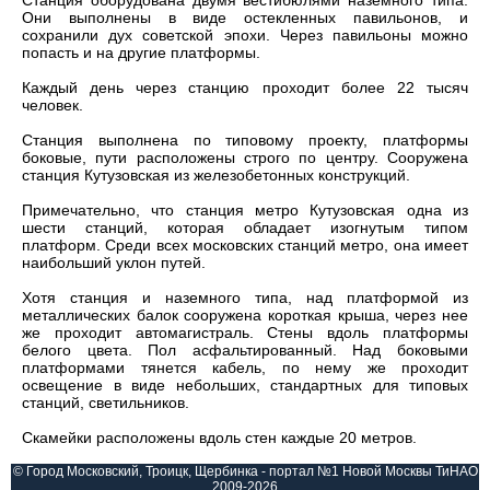
Станция оборудована двумя вестибюлями наземного типа.
Они выполнены в виде остекленных павильонов, и
сохранили дух советской эпохи. Через павильоны можно
попасть и на другие платформы.
Каждый день через станцию проходит более 22 тысяч
человек.
Станция выполнена по типовому проекту, платформы
боковые, пути расположены строго по центру. Сооружена
станция Кутузовская из железобетонных конструкций.
Примечательно, что станция метро Кутузовская одна из
шести станций, которая обладает изогнутым типом
платформ. Среди всех московских станций метро, она имеет
наибольший уклон путей.
Хотя станция и наземного типа, над платформой из
металлических балок сооружена короткая крыша, через нее
же проходит автомагистраль. Стены вдоль платформы
белого цвета. Пол асфальтированный. Над боковыми
платформами тянется кабель, по нему же проходит
освещение в виде небольших, стандартных для типовых
станций, светильников.
Скамейки расположены вдоль стен каждые 20 метров.
© Город Московский, Троицк, Щербинка - портал №1 Новой Москвы ТиНАО
2009-2026