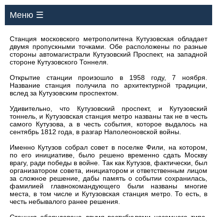
Меню ☰
Станция московского метрополитена Кутузовская обладает
двумя пропускными точками. Обе расположены по разные
стороны автомагистрали Кутузовский Проспект, на западной
стороне Кутузовского Тоннеля.
Открытие станции произошло в 1958 году, 7 ноября.
Название станция получила по архитектурной традиции,
вслед за Кутузовским проспектом.
Удивительно, что Кутузовский проспект, и Кутузовский
тоннель, и Кутузовская станция метро названы так не в честь
самого Кутузова, а в честь события, которое выдалось на
сентябрь 1812 года, в разгар Наполеоновской войны.
Именно Кутузов собрал совет в поселке Фили, на котором,
по его инициативе, было решено временно сдать Москву
врагу, ради победы в войне. Так как Кутузов, фактически, был
организатором совета, инициатором и ответственным лицом
за сложное решение, дабы память о событии сохранилась,
фамилией главнокомандующего были названы многие
места, в том числе и Кутузовская станция метро. То есть, в
честь небывалого ранее решения.