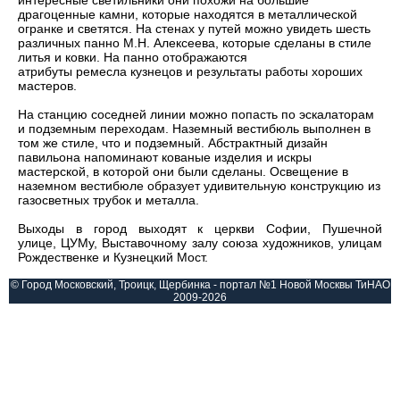
интересные светильники они похожи на большие
драгоценные камни, которые находятся в металлической
огранке и светятся. На стенах у путей можно увидеть шесть
различных панно М.Н. Алексеева, которые сделаны в стиле
литья и ковки. На панно отображаются
атрибуты ремесла кузнецов и результаты работы хороших
мастеров.
На станцию соседней линии можно попасть по эскалаторам
и подземным переходам. Наземный вестибюль выполнен в
том же стиле, что и подземный. Абстрактный дизайн
павильона напоминают кованые изделия и искры
мастерской, в которой они были сделаны. Освещение в
наземном вестибюле образует удивительную конструкцию из
газосветных трубок и металла.
Выходы в город выходят к церкви Софии, Пушечной
улице, ЦУМу, Выставочному залу союза художников, улицам
Рождественке и Кузнецкий Мост.
© Город Московский, Троицк, Щербинка - портал №1 Новой Москвы ТиНАО
2009-2026