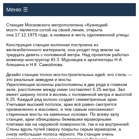
Меню ☰
Станция Московского метрополитена «Кузнецкий
мост» является сотой на своей линии, открыта
она 17.12.1975 года, а названа в честь одноименной улицы.
Конструкция станции колонная построена из
железобетонного материала, она уходит под землю на
тридцать девять с половиной метра. Над проектом работал
инженер-конструктор Ю.З. Муромцев и архитекторы Н.А.
Алешина и Н.К. Самойлова.
Дизайн станции полон мостостроительных идей, его стиль —
это реальные акведуки и мосты.
Укрепляющие колонны расположены в два ряда в главном
зале, расстояние между ними составляет 5.25 метра. Зал
имеет ширину почти в восемь с половинной метра и высотой
6.25. Каждый ряд колонн создаёт симметричные арки.
Учитывая высокий потолок, арки всё равно смотрятся
приземленно и массивно, и тем самым напоминают
старинные мосты на каменных основах. По всему залу
станции, арки облицованы бежевыми мраморными
плитами как на наружной поверхности, так и на внутренней.
Стены вдоль путей сверху покрыты серым мрамором, а
снизу небольшая полоса чёрного. На станции очень