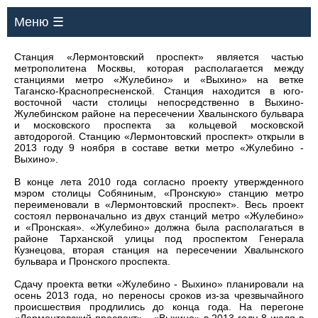
Меню ☰
Станция «Лермонтовский проспект» является частью
метрополитена Москвы, которая располагается между
станциями метро «Жулебино» и «Выхино» на ветке
Таганско-Краснопресненской. Станция находится в юго-
восточной части столицы непосредственно в Выхино-
Жулебинском районе на пересечении Хвалынского бульвара
и московского проспекта за кольцевой московской
автодорогой. Станцию «Лермонтовский проспект» открыли в
2013 году 9 ноября в составе ветки метро «Жулебино -
Выхино».
В конце лета 2010 года согласно проекту утвержденного
мэром столицы Собяниным, «Пронскую» станцию метро
переименовали в «Лермонтовский проспект». Весь проект
состоял первоначально из двух станций метро «Жулебино»
и «Пронская». «Жулебино» должна была располагаться в
районе Тарханской улицы под проспектом Генерала
Кузнецова, вторая станция на пересечении Хвалынского
бульвара и Пронского проспекта.
Сдачу проекта ветки «Жулебино - Выхино» планировали на
осень 2013 года, но переносы сроков из-за чрезвычайного
происшествия продлились до конца года. На перегоне