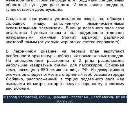
железобетона. К тому же создатели продумали специальный
оборотный путь для разворота. И хотя линия продлена,
тупик остается действующим.
Сводчатая конструкция устремляется вверх, где образует
сплошную нишу, заполненную люминесцентными
осветительными элементами. В конце поземного зала свод
опускается. Путевые стены и пол традиционно отделаны
натуральными камнями (гранит, мрамор) различной
цветовой гаммы (от угольно черного до светло-сероватого).
В лаконичном дизайне на первый план выступают
особенности архитектуры небольших подмосковных городов.
На определенном расстоянии в 2 ряда расположены
небольшие квадратные скамьи для пассажиров. Основная
тема посвящена 850-летию столицы РФ. Из декоративных
элементов следует отметить старинный герб бывшего города
Люблино, расположенный в торцах подземного зала над
выходами из метро, которые ведут к серенному и южному
вестибюлям.
© Город Московский, Троицк, Щербинка - портал №1 Новой Москвы ТиНАО
2009-2026