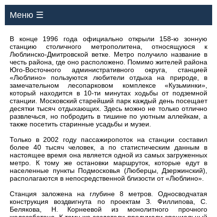
Меню ☰
В конце 1996 года официально открыли 158-ю зонную
станцию столичного метрополитена, относящуюся к
Люблинско-Дмитровской ветке. Метро получило название в
честь района, где оно расположено. Помимо жителей района
Юго-Восточного административного округа, станцией
«Люблино» пользуются любители отдыха на природе, в
замечательном лесопарковом комплексе «Кузьминки»,
который находится в 10-ти минутах ходьбы от подземной
станции. Московский старейший парк каждый день посещает
десятки тысяч отдыхающих. Здесь можно не только отлично
развлечься, но побродить в тишине по уютным аллейкам, а
также посетить старинные усадьбы и музеи.
Только в 2002 году пассажиропоток на станции составил
более 40 тысяч человек, а по статистическим данным в
настоящее время она является одной из самых загруженных
метро. К тому же остановки маршруток, которые едут в
населенные пункты Подмосковья (Люберцы, Дзержинский),
располагаются в непосредственной близости от «Люблино».
Станция заложена на глубине 8 метров. Односводчатая
конструкция воздвигнута по проектам З. Филлипова, С.
Белякова, Н. Корнеевой из монолитного прочного