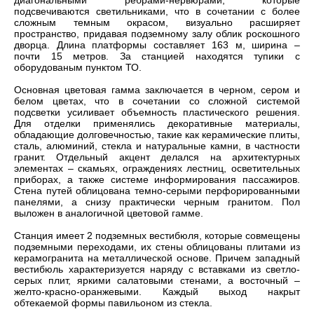
диагональными ребрами-нервюрами, которые
подсвечиваются светильниками, что в сочетании с более
сложным темным окрасом, визуально расширяет
пространство, придавая подземному залу облик роскошного
дворца. Длина платформы составляет 163 м, ширина –
почти 15 метров. За станцией находятся тупики с
оборудованым пунктом ТО.
Основная цветовая гамма заключается в черном, сером и
белом цветах, что в сочетании со сложной системой
подсветки усиливает объемность пластического решения.
Для отделки применялись декоративные материалы,
обладающие долговечностью, такие как керамические плиты,
сталь, алюминий, стекла и натуральные камни, в частности
гранит. Отдельный акцент делался на архитектурных
элементах – скамьях, ограждениях лестниц, осветительных
приборах, а также системе информирования пассажиров.
Стена путей облицована темно-серыми перфорированными
панелями, а снизу практически черным гранитом. Пол
выложен в аналогичной цветовой гамме.
Станция имеет 2 подземных вестибюля, которые совмещены
подземными переходами, их стены облицованы плитами из
керамогранита на металлической основе. Причем западный
вестибюль характеризуется наряду с вставками из светло-
серых плит, яркими салатовыми стенами, а восточный –
желто-красно-оранжевыми. Каждый выход накрыт
обтекаемой формы павильоном из стекла.