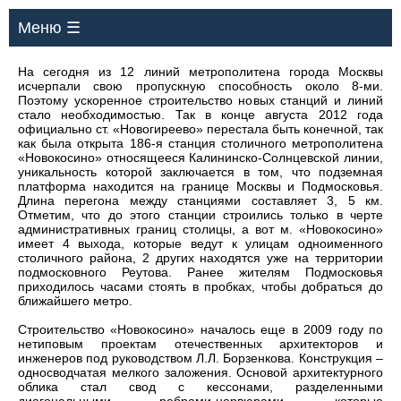
Меню ☰
На сегодня из 12 линий метрополитена города Москвы
исчерпали свою пропускную способность около 8-ми.
Поэтому ускоренное строительство новых станций и линий
стало необходимостью. Так в конце августа 2012 года
официально ст. «Новогиреево» перестала быть конечной, так
как была открыта 186-я станция столичного метрополитена
«Новокосино» относящееся Калининско-Солнцевской линии,
уникальность которой заключается в том, что подземная
платформа находится на границе Москвы и Подмосковья.
Длина перегона между станциями составляет 3, 5 км.
Отметим, что до этого станции строились только в черте
административных границ столицы, а вот м. «Новокосино»
имеет 4 выхода, которые ведут к улицам одноименного
столичного района, 2 других находятся уже на территории
подмосковного Реутова. Ранее жителям Подмосковья
приходилось часами стоять в пробках, чтобы добраться до
ближайшего метро.
Строительство «Новокосино» началось еще в 2009 году по
нетиповым проектам отечественных архитекторов и
инженеров под руководством Л.Л. Борзенкова. Конструкция –
односводчатая мелкого заложения. Основой архитектурного
облика стал свод с кессонами, разделенными