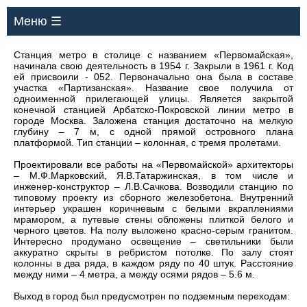
Меню ☰
Станция метро в столице с названием «Первомайская»,
начинала свою деятельность в 1954 г. Закрыли в 1961 г. Код
ей присвоили - 052. Первоначально она была в составе
участка «Партизанская». Название свое получила от
одноименной прилегающей улицы. Является закрытой
конечной станцией Арбатско-Покровской линии метро в
городе Москва. Заложена станция достаточно на мелкую
глубину – 7 м, с одной прямой островного плана
платформой. Тип станции – колонная, с тремя пролетами.
Проектировали все работы на «Первомайской» архитекторы
– М.Ф.Марковский, Я.В.Татаржинская, в том числе и
инженер-конструктор – Л.В.Сачкова. Возводили станцию по
типовому проекту из сборного железобетона. Внутренний
интерьер украшен коричневым с белыми вкраплениями
мрамором, а путевые стены обложены плиткой белого и
черного цветов. На полу выложено красно-серым гранитом.
Интересно продумано освещение – светильники были
аккуратно скрыты в ребристом потолке. По залу стоят
колонны в два ряда, в каждом ряду по 40 штук. Расстояние
между ними – 4 метра, а между осями рядов – 5.6 м.
Выход в город был предусмотрен по подземным переходам: