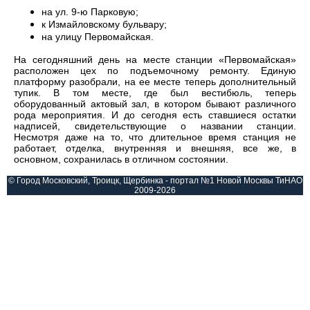
на ул. 9-ю Парковую;
к Измайловскому бульвару;
на улицу Первомайская.
На сегодняшний день на месте станции «Первомайская»
расположен цех по подъемочному ремонту. Единую
платформу разобрали, на ее месте теперь дополнительный
тупик. В том месте, где был вестибюль, теперь
оборудованный актовый зал, в котором бывают различного
рода мероприятия. И до сегодня есть ставшиеся остатки
надписей, свидетельствующие о названии станции.
Несмотря даже на то, что длительное время станция не
работает, отделка, внутренняя и внешняя, все же, в
основном, сохранилась в отличном состоянии.
© Город Московский, Троицк, Щербинка - портал №1 Новой Москвы ТиНАО
2009-2026