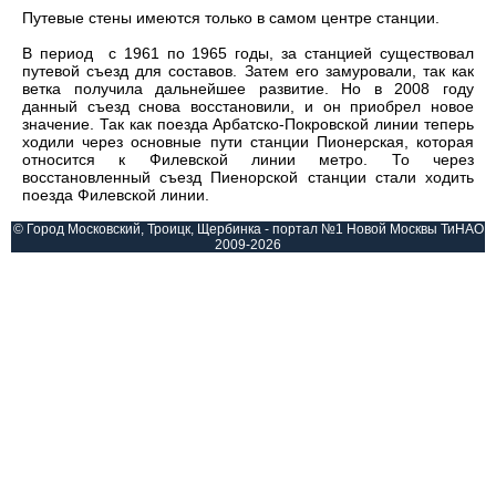
Путевые стены имеются только в самом центре станции.
В период с 1961 по 1965 годы, за станцией существовал
путевой съезд для составов. Затем его замуровали, так как
ветка получила дальнейшее развитие. Но в 2008 году
данный съезд снова восстановили, и он приобрел новое
значение. Так как поезда Арбатско-Покровской линии теперь
ходили через основные пути станции Пионерская, которая
относится к Филевской линии метро. То через
восстановленный съезд Пиенорской станции стали ходить
поезда Филевской линии.
© Город Московский, Троицк, Щербинка - портал №1 Новой Москвы ТиНАО
2009-2026