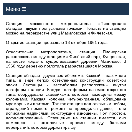
Меню ☰
Станция московского метрополитена «Пионерская»
обладает двумя пропускными точками. Попасть на станцию
можно на перекрестке улиц Мазиловская и Филевская.
Открытие станции произошло 13 октября 1961 года.
Относительно метрополитена, станция Пионерская
расположена между станциями Филёвский парк, Кунцевская,
на месте когда-то существовавшей деревни Мазилово. В
1960 году деревню поглотила разраставшаяся Москва.
Станция обладает двумя вестибюлями. Каждый – наземного
типа, в виде легких остекленных конструкций советской
эпохи. Лестницы к вестибюлям расположены внутри
платформ станции. Каждая платформы наземно-открытого
типа, оборудована скамейками, которые помещены между
колоннами. Каждая колонна четырехгранная, облицована
мраморными плитами. Так как станция под открытым небом,
ограждений немного, ремонт не проводился давно, - они
исписаны надписями, конструкции изношены. Пол простой,
асфальтированный. Освещение на станции имеется, оно
помещено в потолочные проемы между балками
перекрытий, которые держат крышу.