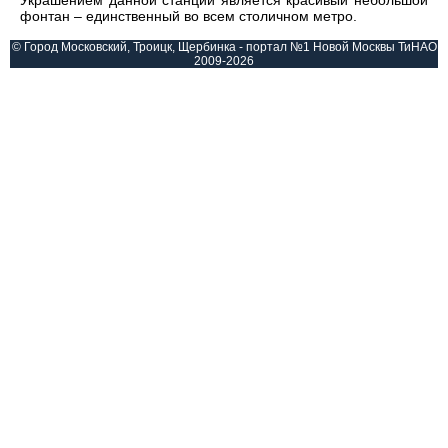
Украшением данной станции является красивый небольшой
фонтан – единственный во всем столичном метро.
© Город Московский, Троицк, Щербинка - портал №1 Новой Москвы ТиНАО
2009-2026