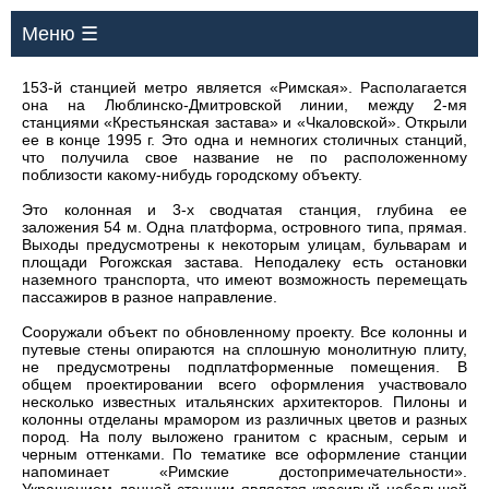
Меню ☰
153-й станцией метро является «Римская». Располагается
она на Люблинско-Дмитровской линии, между 2-мя
станциями «Крестьянская застава» и «Чкаловской». Открыли
ее в конце 1995 г. Это одна и немногих столичных станций,
что получила свое название не по расположенному
поблизости какому-нибудь городскому объекту.
Это колонная и 3-х сводчатая станция, глубина ее
заложения 54 м. Одна платформа, островного типа, прямая.
Выходы предусмотрены к некоторым улицам, бульварам и
площади Рогожская застава. Неподалеку есть остановки
наземного транспорта, что имеют возможность перемещать
пассажиров в разное направление.
Сооружали объект по обновленному проекту. Все колонны и
путевые стены опираются на сплошную монолитную плиту,
не предусмотрены подплатформенные помещения. В
общем проектировании всего оформления участвовало
несколько известных итальянских архитекторов. Пилоны и
колонны отделаны мрамором из различных цветов и разных
пород. На полу выложено гранитом с красным, серым и
черным оттенками. По тематике все оформление станции
напоминает «Римские достопримечательности».