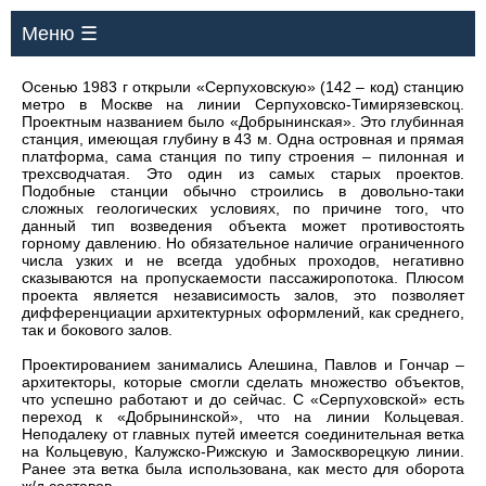
Меню ☰
Осенью 1983 г открыли «Серпуховскую» (142 – код) станцию
метро в Москве на линии Серпуховско-Тимирязевскоц.
Проектным названием было «Добрынинская». Это глубинная
станция, имеющая глубину в 43 м. Одна островная и прямая
платформа, сама станция по типу строения – пилонная и
трехсводчатая. Это один из самых старых проектов.
Подобные станции обычно строились в довольно-таки
сложных геологических условиях, по причине того, что
данный тип возведения объекта может противостоять
горному давлению. Но обязательное наличие ограниченного
числа узких и не всегда удобных проходов, негативно
сказываются на пропускаемости пассажиропотока. Плюсом
проекта является независимость залов, это позволяет
дифференциации архитектурных оформлений, как среднего,
так и бокового залов.
Проектированием занимались Алешина, Павлов и Гончар –
архитекторы, которые смогли сделать множество объектов,
что успешно работают и до сейчас. С «Серпуховской» есть
переход к «Добрынинской», что на линии Кольцевая.
Неподалеку от главных путей имеется соединительная ветка
на Кольцевую, Калужско-Рижскую и Замоскворецкую линии.
Ранее эта ветка была использована, как место для оборота