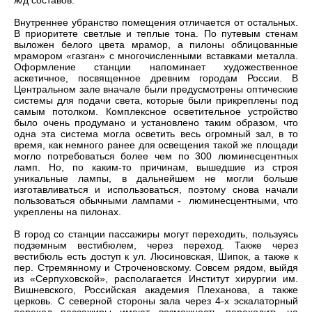
ж/д составов.
Внутреннее убранство помещения отличается от остальных.
В приоритете светлые и теплые тона. По путевым стенам
выложен белого цвета мрамор, а пилоны облицованные
мрамором «газган» с многочисленными вставками металла.
Оформление станции напоминает художественное
аскетичное, посвященное древним городам России. В
Центральном зале вначале были предусмотрены оптические
системы для подачи света, которые были прикреплены под
самым потолком. Комплексное осветительное устройство
было очень продумано и установлено таким образом, что
одна эта система могла осветить весь огромный зал, в то
время, как немного ранее для освещения такой же площади
могло потребоваться более чем по 300 люминесцентных
ламп. Но, по каким-то причинам, вышедшие из строя
уникальные лампы, в дальнейшем не могли больше
изготавливаться и использоваться, поэтому снова начали
пользоваться обычными лампами - люминесцентными, что
укреплены на пилонах.
В город со станции пассажиры могут переходить, пользуясь
подземным вестибюлем, через переход. Также через
вестибюль есть доступ к ул. Люсиновская, Шипок, а также к
пер. Стремянному и Строченовскому. Совсем рядом, выйдя
из «Серпуховской», располагается Институт хирургии им.
Вишневского, Российская академия Плеханова, а также
церковь. С северной стороны зала через 4-х эскалаторный