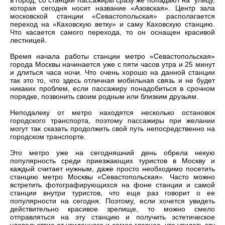
в город, со станции пассажиры сразу же попадают на улицу,
которая сегодня носит название «Азовская». Центр зала
московской станции «Севастопольская» располагается
переход на «Каховскую ветку» и саму Каховскую станцию.
Что касается самого перехода, то он оснащен красивой
лестницей.
Время начала работы станции метро «Севастопольская»
города Москвы начинается уже с пяти часов утра и 25 минут
и длиться часа ночи. Что очень хорошо на данной станции
так это то, что здесь отличная мобильная связь и не будет
никаких проблем, если пассажиру понадобиться в срочном
порядке, позвонить своим родным или близким друзьям.
Неподалеку от метро находятся несколько остановок
городского транспорта, поэтому пассажиры при желании
могут так сказать продолжить свой путь непосредственно на
городском транспорте.
Это метро уже на сегодняшний день обрела некую
популярность среди приезжающих туристов в Москву и
каждый считает нужным, даже просто необходимо посетить
станцию метро Москвы «Севастопольская». Часто можно
встретить фотографирующихся на фоне станции и самой
станции внутри туристов, что еще раз говорит о ее
популярности на сегодня. Поэтому, если хочется увидеть
действительно красивое зрелище, то можно смело
отправляться на эту станцию и получить эстетическое