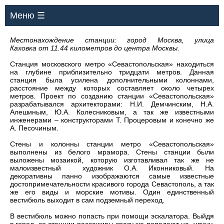
Меню ☰
Местонахождение станции: город Москва, улица
Каховка
от
11.44 километров до центра Москвы.
Станция московского метро «Севастопольская» находиться
на глубине приблизительно тридцати метров. Данная
станция была усилена дополнительными колоннами,
расстояние между которых составляет около четырех
метров. Проект по созданию станции «Севастопольская»
разрабатывался архитекторами: Н.И. Демчинским, Н.А.
Алешиным, Ю.А. Колесниковым, а так же известными
инженерами – конструкторами Т. Процеровым и конечно же
А. Песочиным.
Стены и колонны станции метро «Севастопольская»
выполнены из белого мрамора. Стены станции были
выложены мозаикой, которую изготавливал так же не
малоизвестный художник О.А. Иконниковый. На
декоративны панно изображаются самые известные
достопримечательности красивого города Севастополь, а так
же его виды и морские мотивы. Один единственный
вестибюль выходит в сам подземный переход.
В вестибюль можно попасть при помощи эскалатора. Выйдя