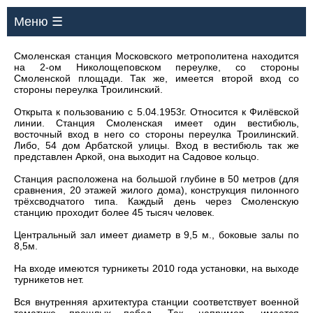
Меню ☰
Смоленская станция Московского метрополитена находится
на 2-ом Николощеповском переулке, со стороны
Смоленской площади. Так же, имеется второй вход со
стороны переулка Троилинский.
Открыта к пользованию с 5.04.1953г. Относится к Филёвской
линии. Станция Смоленская имеет один вестибюль,
восточный вход в него со стороны переулка Троилинский.
Либо, 54 дом Арбатской улицы. Вход в вестибюль так же
представлен Аркой, она выходит на Садовое кольцо.
Станция расположена на большой глубине в 50 метров (для
сравнения, 20 этажей жилого дома), конструкция пилонного
трёхсводчатого типа. Каждый день через Смоленскую
станцию проходит более 45 тысяч человек.
Центральный зал имеет диаметр в 9,5 м., боковые залы по
8,5м.
На входе имеются турникеты 2010 года установки, на выходе
турникетов нет.
Вся внутренняя архитектура станции соответствует военной