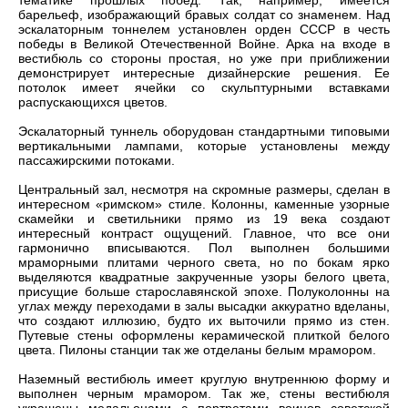
тематике прошлых побед. Так, например, имеется
барельеф, изображающий бравых солдат со знаменем. Над
эскалаторным тоннелем установлен орден СССР в честь
победы в Великой Отечественной Войне. Арка на входе в
вестибюль со стороны простая, но уже при приближении
демонстрирует интересные дизайнерские решения. Ее
потолок имеет ячейки со скульптурными вставками
распускающихся цветов.
Эскалаторный туннель оборудован стандартными типовыми
вертикальными лампами, которые установлены между
пассажирскими потоками.
Центральный зал, несмотря на скромные размеры, сделан в
интересном «римском» стиле. Колонны, каменные узорные
скамейки и светильники прямо из 19 века создают
интересный контраст ощущений. Главное, что все они
гармонично вписываются. Пол выполнен большими
мраморными плитами черного света, но по бокам ярко
выделяются квадратные закрученные узоры белого цвета,
присущие больше старославянской эпохе. Полуколонны на
углах между переходами в залы высадки аккуратно вделаны,
что создают иллюзию, будто их выточили прямо из стен.
Путевые стены оформлены керамической плиткой белого
цвета. Пилоны станции так же отделаны белым мрамором.
Наземный вестибюль имеет круглую внутреннюю форму и
выполнен черным мрамором. Так же, стены вестибюля