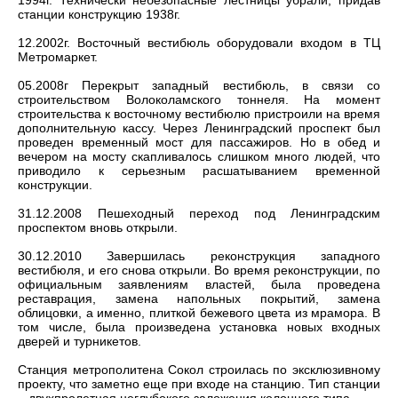
1994г. Технически небезопасные лестницы убрали, придав
станции конструкцию 1938г.
12.2002г. Восточный вестибюль оборудовали входом в ТЦ
Метромаркет.
05.2008г Перекрыт западный вестибюль, в связи со
строительством Волоколамского тоннеля. На момент
строительства к восточному вестибюлю пристроили на время
дополнительную кассу. Через Ленинградский проспект был
проведен временный мост для пассажиров. Но в обед и
вечером на мосту скапливалось слишком много людей, что
приводило к серьезным расшатыванием временной
конструкции.
31.12.2008 Пешеходный переход под Ленинградским
проспектом вновь открыли.
30.12.2010 Завершилась реконструкция западного
вестибюля, и его снова открыли. Во время реконструкции, по
официальным заявлениям властей, была проведена
реставрация, замена напольных покрытий, замена
облицовки, а именно, плиткой бежевого цвета из мрамора. В
том числе, была произведена установка новых входных
дверей и турникетов.
Станция метрополитена Сокол строилась по эксклюзивному
проекту, что заметно еще при входе на станцию. Тип станции