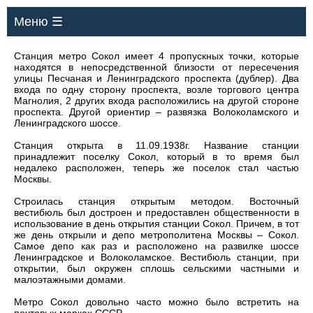
Меню ☰
Станция метро Сокол имеет 4 пропускных точки, которые
находятся в непосредственной близости от пересечения
улицы Песчаная и Ленинградского проспекта (дублер). Два
входа по одну сторону проспекта, возле торгового центра
Магнолия, 2 других входа расположились на другой стороне
проспекта. Другой ориентир – развязка Волоколамского и
Ленинградского шоссе.
Станция открыта в 11.09.1938г. Название станции
принадлежит поселку Сокол, который в то время был
недалеко расположен, теперь же поселок стал частью
Москвы.
Строилась станция открытым методом. Восточный
вестибюль был достроен и предоставлен общественности в
использование в день открытия станции Сокол. Причем, в тот
же день открыли и депо метрополитена Москвы – Сокол.
Самое депо как раз и расположено на развилке шоссе
Ленинградское и Волоколамское. Вестибюль станции, при
открытии, был окружен сплошь сельскими частными и
малоэтажными домами.
Метро Сокол довольно часто можно было встретить на