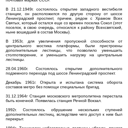
почтовых марках СССР.
В 21.12.1949г. состоялось открытие западного вестибюля
станции, он расположился по другую сторону от шоссе
Ленинградский проспект, причем, рядом с Храмом Всех
Святых, который остался еще со времен поселка Сокол (этот
поселок, в свою очередь, относился к району Всехсвятский,
ныне вошедший в состав Москвы).
В 1953г, для увеличения пропускной способности от
центрального мостика платформы, были пристроены
дополнительные лестницы, что позволило уменьшить
столпотворение, и уменьшить нагрузку на центральные
лестницы.
28.04.1960г. Состоялось открытие дополнительного
подземного перехода под шоссе Ленинградский проспект.
Декабрь 1961г. Открыта и испытана система оборота
составов метро без помощи специальных бригад.
31.12.1964г Станция московского метрополитена перестала
быть конечной. Появилась станция Речной Вокзал.
1992г. Состоялось обрушение нескольких ступеней
дополнительных лестниц, вследствие чего доступ к ним был
перекрыт.