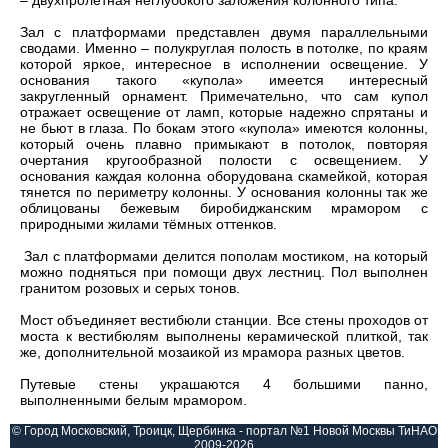
– двухпролетная неглубокого заложения колонного типа.
Зал с платформами представлен двумя параллельными
сводами. Именно – полукруглая полость в потолке, по краям
которой яркое, интересное в исполнении освещение. У
основания такого «купола» имеется интересный
закругленный орнамент. Примечательно, что сам купол
отражает освещение от ламп, которые надежно спрятаны и
не бьют в глаза. По бокам этого «купола» имеются колонны,
который очень плавно примыкают в потолок, повторяя
очертания кругообразной полости с освещением. У
основания каждая колонна оборудована скамейкой, которая
тянется по периметру колонны. У основания колонны так же
облицованы бежевым биробиджанским мрамором с
природными жилами тёмных оттенков.
Зал с платформами делится пополам мостиком, на который
можно подняться при помощи двух лестниц. Пол выполнен
гранитом розовых и серых тонов.
Мост объединяет вестибюли станции. Все стены проходов от
моста к вестибюлям выполнены керамической плиткой, так
же, дополнительной мозаикой из мрамора разных цветов.
Путевые стены украшаются 4 большими панно,
выполненными белым мрамором.
© Город Московский, Троицк, Щербинка - портал №1 Новой Москвы ТиНАО
2009-2026