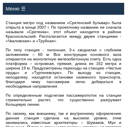
Меню ☰
Станция метро под названием «Сретенский бульвар» была
открыта в конце 2007 г. По проектному названию ее сначала
называли «Сретенка», этот объект находится в районе
Красносельский. Располагается между двумя станциями -
«Чкаловская» и «Трубная».
По типу станция - пилонная, 3-х сводчатая с глубоким
заложением – 60 м. Все конструкции основного зала
опираются на монолитную железобетонную плиту. Есть одна
платформа – островная, прямая, длина ее 162 метра и
ширина 19 м. Предусмотрены переходы на станцию «Чистые
пруды» и «Тургеневскую». По выходу из станции,
неподалеку, находятся остановки наземного транспорта,
благодаря чему пассажирам легко добираться в
необходимые направления.
По определенным подсчетам пассажиропоток на станции
стремительно растет, что существенно разгружает
Кольцевую линию.
По своему, как внешнему, так и внутреннему оформлению
данная станция сделана на высоком уровне, этим
занимались известные архитекторы – Шумаков, Мун и