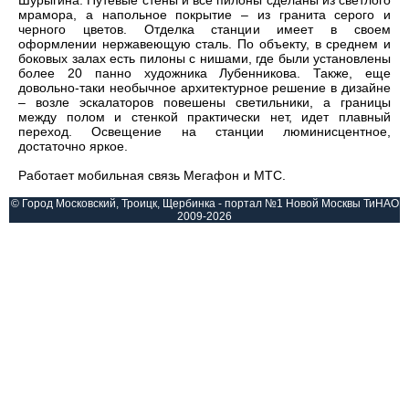
Шурыгина. Путевые стены и все пилоны сделаны из светлого
мрамора, а напольное покрытие – из гранита серого и
черного цветов. Отделка станции имеет в своем
оформлении нержавеющую сталь. По объекту, в среднем и
боковых залах есть пилоны с нишами, где были установлены
более 20 панно художника Лубенникова. Также, еще
довольно-таки необычное архитектурное решение в дизайне
– возле эскалаторов повешены светильники, а границы
между полом и стенкой практически нет, идет плавный
переход. Освещение на станции люминисцентное,
достаточно яркое.
Работает мобильная связь Мегафон и МТС.
© Город Московский, Троицк, Щербинка - портал №1 Новой Москвы ТиНАО
2009-2026