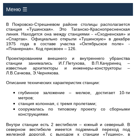
Меню ☰
В Покровско-Стрешневом районе столицы располагается
станция «Тушинская». Это Таганско-Краснопресненская
линия. Находится она между станциями - «Сходненская» и
«Спартак». Официально открыли «Тушинскую» в декабре
1975 года в составе участка «Октябрьское поле» -
«Планерная». Код присвоен – 126.
Проектированием внешнего и внутреннего убранства
станции занимались И.Г.Петухова, В.П.Качуринец –
известные архитекторы и инженеры-конструкторы –
Л.В.Сачкова, Э.Чернякова.
Описание технических характеристик станции:
глубинное заложение – мелкое, достигает 10-ти
метров;
станция колонная, с тремя пролетами;
сооружалась по типовому проекту со сборными
конструкциями.
Внутри станции есть 2 вестибюля – южный и северный. В
северном вестибюле имеется подземный переход под
железной дорогой, с выходом к станции «Тушино», в