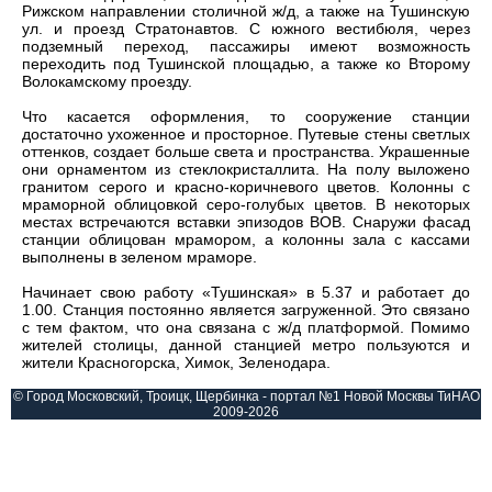
Рижском направлении столичной ж/д, а также на Тушинскую
ул. и проезд Стратонавтов. С южного вестибюля, через
подземный переход, пассажиры имеют возможность
переходить под Тушинской площадью, а также ко Второму
Волокамскому проезду.
Что касается оформления, то сооружение станции
достаточно ухоженное и просторное. Путевые стены светлых
оттенков, создает больше света и пространства. Украшенные
они орнаментом из стеклокристаллита. На полу выложено
гранитом серого и красно-коричневого цветов. Колонны с
мраморной облицовкой серо-голубых цветов. В некоторых
местах встречаются вставки эпизодов ВОВ. Снаружи фасад
станции облицован мрамором, а колонны зала с кассами
выполнены в зеленом мраморе.
Начинает свою работу «Тушинская» в 5.37 и работает до
1.00. Станция постоянно является загруженной. Это связано
с тем фактом, что она связана с ж/д платформой. Помимо
жителей столицы, данной станцией метро пользуются и
жители Красногорска, Химок, Зеленодара.
© Город Московский, Троицк, Щербинка - портал №1 Новой Москвы ТиНАО
2009-2026