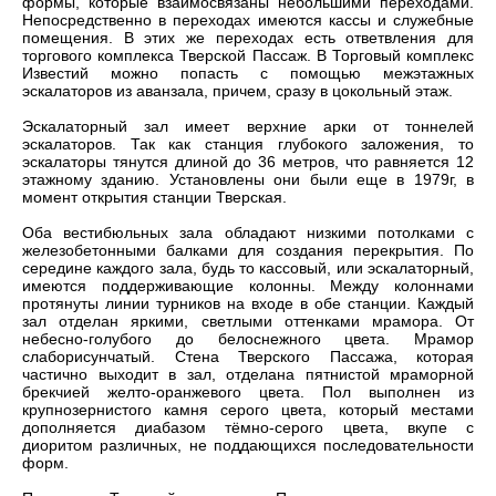
формы, которые взаимосвязаны небольшими переходами.
Непосредственно в переходах имеются кассы и служебные
помещения. В этих же переходах есть ответвления для
торгового комплекса Тверской Пассаж. В Торговый комплекс
Известий можно попасть с помощью межэтажных
эскалаторов из аванзала, причем, сразу в цокольный этаж.
Эскалаторный зал имеет верхние арки от тоннелей
эскалаторов. Так как станция глубокого заложения, то
эскалаторы тянутся длиной до 36 метров, что равняется 12
этажному зданию. Установлены они были еще в 1979г, в
момент открытия станции Тверская.
Оба вестибюльных зала обладают низкими потолками с
железобетонными балками для создания перекрытия. По
середине каждого зала, будь то кассовый, или эскалаторный,
имеются поддерживающие колонны. Между колоннами
протянуты линии турников на входе в обе станции. Каждый
зал отделан яркими, светлыми оттенками мрамора. От
небесно-голубого до белоснежного цвета. Мрамор
слаборисунчатый. Стена Тверского Пассажа, которая
частично выходит в зал, отделана пятнистой мраморной
брекчией желто-оранжевого цвета. Пол выполнен из
крупнозернистого камня серого цвета, который местами
дополняется диабазом тёмно-серого цвета, вкупе с
диоритом различных, не поддающихся последовательности
форм.