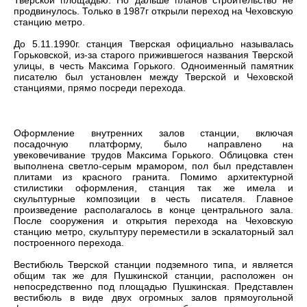
Тверской площадью. Но дальше планов строительство не
продвинулось. Только в 1987г открыли переход на Чеховскую
станцию м
етро.
До 5.11.1990г. станция Тверская официально называлась
Горьковской, из-за старого прижившегося названия Тверской
улицы, в честь Максима Горького. Одноименный памятник
писателю был установлен между Тверской и Чеховской
станциями, прямо посреди перехода.
Оформление внутренних залов станции, включая
посадочную платформу, было направлено на
увековечивание трудов Максима Горького. Облицовка стен
выполнена светло-серым мрамором, пол был представлен
плитами из красного гранита. Помимо архитектурной
стилистики оформления, станция так же имела и
скульптурные композиции в честь писателя. Главное
произведение располагалось в конце центрального зала.
После сооружения и открытия перехода на Чеховскую
станцию метро, скульптуру переместили в эскалаторный зал
построенного перехода.
Вестибюль Тверской станции подземного типа, и является
общим так же для Пушкинской станции, расположен он
непосредственно под площадью Пушкинская. Представлен
вестибюль в виде двух огромных залов прямоугольной