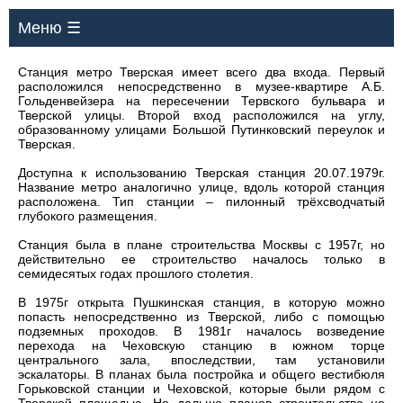
Меню ☰
Станция метро Тверская имеет всего два входа. Первый
расположился непосредственно в музее-квартире А.Б.
Гольденвейзера на пересечении Тервского бульвара и
Тверской улицы. Второй вход расположился на углу,
образованному улицами Большой Путинковский переулок и
Тверская.
Доступна к использованию Тверская станция 20.07.1979г.
Название метро аналогично улице, вдоль которой станция
расположена. Тип станции – пилонный трёхсводчатый
глубокого размещения.
Станция была в плане строительства Москвы с 1957г, но
действительно ее строительство началось только в
семидесятых годах прошлого столетия.
В 1975г открыта Пушкинская станция, в которую можно
попасть непосредственно из Тверской, либо с помощью
подземных проходов. В 1981г началось возведение
перехода на Чеховскую станцию в южном торце
центрального зала, впоследствии, там установили
эскалаторы. В планах была постройка и общего вестибюля
Горьковской станции и Чеховской, которые были рядом с