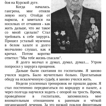
боя на Курской дуге.
Когда началась.
гангрена, мне отняли
левую ногу. Отойдя от
наркоза, я заметался на
носилках от отчаяния - как
жить дальше, что же такое
со мной сделали? Стал
требовать к себе хирурга.
Пришел усталый мужчина
в белом халате и долго
молчаливо слушал, как я
кричал. Потом коротко
ответил: "Мы тебе жизнь спасали".
Я долго молчал и думал, думал, думал.... Утром
попросил у хирурга прощения.
Дальше были скитания по госпиталям. Я заново
учился ходить. Было мучительно больно. Проглатывая
обиду на искалеченную судьбу, я заново учился жить.
Недели усиленных тренировок не прошли даром. Я
стал постепенно передвигаться по коридору и палате, а
через полгода научился ходить с опорой на трость. Время,
проведённое в госпиталях, запомнилось мне
внимательным отношением к раненым и чёткой
организацией лечения. За это низкий поклон фронтовым