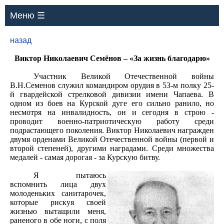
Меню ☰
назад
Виктор Николаевич Семёнов – «За жизнь благодарю»
Участник Великой Отечественной войны
В.Н.Семенов служил командиром орудия в 53-м полку 25-
й гвардейской стрелковой дивизии имени Чапаева. В
одном из боев на Курской дуге его сильно ранило, но
несмотря на инвалидность, он и сегодня в строю -
проводит военно-патриотическую работу среди
подрастающего поколения. Виктор Николаевич награжден
двумя орденами Великой Отечественной войны (первой и
второй степеней), другими наградами. Среди множества
медалей - самая дорогая - за Курскую битву.
Я пытаюсь
вспомнить лица двух
молоденьких санитарочек,
которые рискуя своей
жизнью вытащили меня,
раненого в обе ноги, с поля