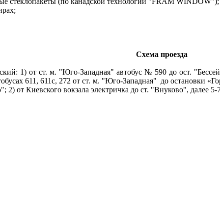
вые стеклопакеты (по канадской технологии "FRAM WINDOW");
ирах;
Схема проезда
кий: 1) от ст. м. "Юго-Западная" автобус № 590 до ост. "Бессе
обусах 611, 611с, 272 от ст. м. "Юго-Западная"
до остановки «Го
; 2) от Киевского вокзала электричка до ст. "Внуково", далее 