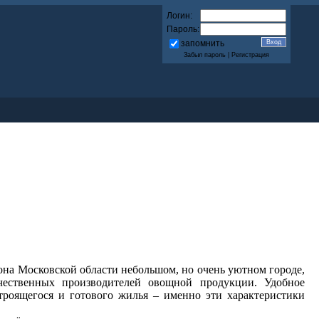
Логин:
Пароль:
запомнить
Забыл пароль
|
Регистрация
она Московской области небольшом, но очень уютном городе,
чественных производителей овощной продукции. Удобное
троящегося и готового жилья – именно эти характеристики