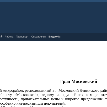
ий
Работа
Транспорт
Справочник
ВидеоЧат
Град Московский
й микрорайон, расположенный в г. Московский Ленинского рай
мбинату «Московский», одному из крупнейших в мире оте
доступность, привлекательные цены и широкое предложение с
особенно интересным для покупателей.