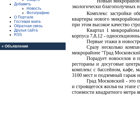
Новый микрорайон 
Добавить
экологически благополучных н
Новость
Фотографию
Комплекс застройки о
О Портале
квартиры нового микрорайона
Гостевая книга
при этом высокое качество стр
Обратная связь
Квартал 1 микрорайона 
Друзья сайта
RSS
корпуса 7,8,12 - односекционны
Первые этажи в новостр
»
Объявления
Сразу несколько компа
микрорайоне "Град Московский
Порадует новоселов и п
рестораны и досуговые центры
комплекс с бассейном, кафе, 
3100 мест и подземный гараж 
Град Московский - это 
и строящегося жилья на этапе 
стоимости квадратного метра я