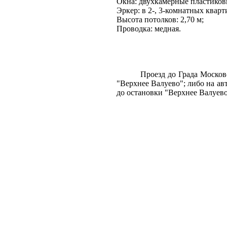
Окна: двухкамерные пластико
Эркер: в 2-, 3-комнатных кварт
Высота потолков:
2,70 м
;
Проводка: медная.
Проезд до Града Московс
"Верхнее Валуево"; либо на авт
до остановки "Верхнее Валуево"