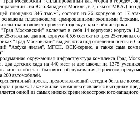
"Град Московский", с
планированный как «город в городе»,
ок
аправлений - на Юго-Западе от Москвы, в
7,5 км
от МКАД по одн
2
бщей площадью 346 тыс.м
, состоит из
26 корпусов от 17 эта
 оснащены пластиковыми армированными оконными блоками, 
оительства позволяет провести отделку в кратчайшие сроки.
"Град Московский" включает в себя 14 корпусов: корпуса 1,2
е 25-этажные здания, корпуса 4,5,6 состоят из трех 25-этажных 
ойках "Град Московский" выделяются под отделения почты и Сб
ний "Азбука жилья", МГСН, ОСК-сервис, а также сама комп
".
родуманная окружающая инфраструктура комплекса Град Моско
, два детских сада на 440 мест и две школы на 1375 ученико
магазины и объекты бытового обслуживания. Проектом предусмо
на 200 автомобилей.
перспективный проект, предоставляющий сегодня богатые воз
старта продаж. Также жилье в комплексе является выгодным пре
вляется одной из самых низких среди новостроек юго-западного