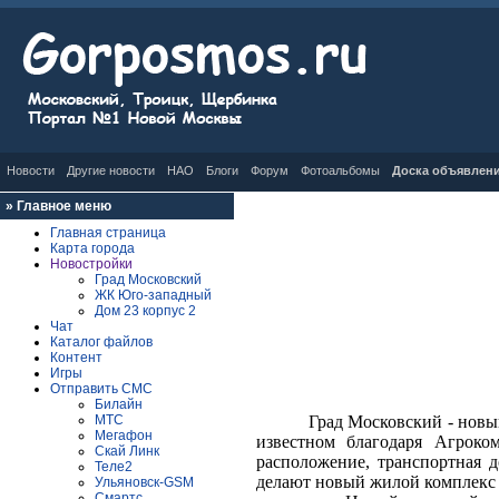
Новости
Другие новости
НАО
Блоги
Форум
Фотоальбомы
Доска объявлен
»
Главное меню
Главная страница
Карта города
Новостройки
Град Московский
ЖК Юго-западный
Дом 23 корпус 2
Чат
Каталог файлов
Контент
Игры
Отправить СМС
Билайн
МТС
Град Московский - новы
Мегафон
известном благодаря Агроко
Скай Линк
расположение, транспортная 
Теле2
делают новый жилой комплекс 
Ульяновск-GSM
Смартс