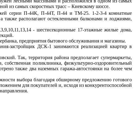
ружён лесными массивами
и расположился в одном из самых
ой из самых скоростных трасс – Киевскому шоссе.
жей серии П-44К, П-44Т, П-44 и ТМ-25.
1-2-3-4 комнатные
а также располагают остекленными балконами и лоджиями,
,3,9,10,11,13,14 - шестисекционные 17-этажные жилые дома,
секций.
ербанка, предприятия бытового обслуживания и магазины.
ания-застройщик ДСК-1 занимаются реализацией квартир в
вский. Так, территория района предполагает супермаркеты,
в, собственная поликлиника, физкультурно-оздоровительный
трено также два наземных гаража-автостоянки на более чем
можности выбора благодаря обширному предложению готового
дложением для покупателей и, исходя из конкурентоспособной
 направления.