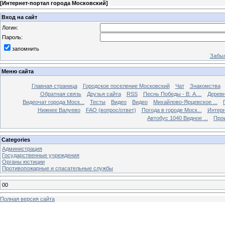
[
Интернет-портал города Московский
]
Вход на сайт
Логин:
Пароль:
запомнить
Забыл
Меню сайта
Главная страница
Городское поселение Московский
Чат
Знакомства
Обратная связь
Друзья сайта
RSS
Песнь Победы - В. А....
Дерев
Видеочат города Моск...
Тесты
Видео
Видео
Михайлово-Ярцевское ...
Нижнее Валуево
FAQ (вопрос/ответ)
Погода в городе Моск...
Интерн
Автобус 1040 Видное ...
Прои
Categories
Администрация
Государственные учреждения
Органы юстиции
Противопожарные и спасательные службы
00
Полная версия сайта