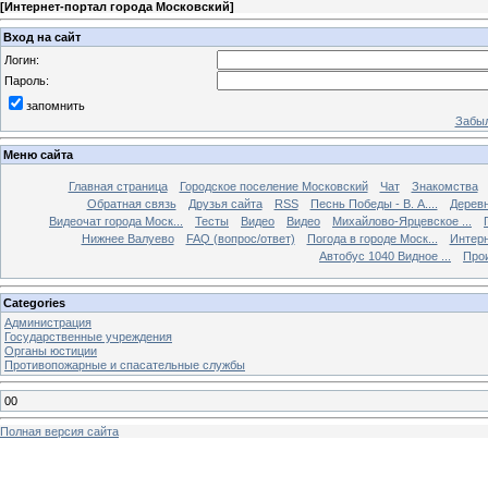
[
Интернет-портал города Московский
]
Вход на сайт
Логин:
Пароль:
запомнить
Забыл
Меню сайта
Главная страница
Городское поселение Московский
Чат
Знакомства
Обратная связь
Друзья сайта
RSS
Песнь Победы - В. А....
Дерев
Видеочат города Моск...
Тесты
Видео
Видео
Михайлово-Ярцевское ...
Нижнее Валуево
FAQ (вопрос/ответ)
Погода в городе Моск...
Интерн
Автобус 1040 Видное ...
Прои
Categories
Администрация
Государственные учреждения
Органы юстиции
Противопожарные и спасательные службы
00
Полная версия сайта