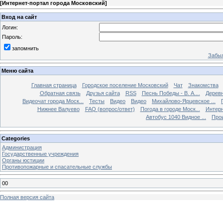
[
Интернет-портал города Московский
]
Вход на сайт
Логин:
Пароль:
запомнить
Забыл
Меню сайта
Главная страница
Городское поселение Московский
Чат
Знакомства
Обратная связь
Друзья сайта
RSS
Песнь Победы - В. А....
Дерев
Видеочат города Моск...
Тесты
Видео
Видео
Михайлово-Ярцевское ...
Нижнее Валуево
FAQ (вопрос/ответ)
Погода в городе Моск...
Интерн
Автобус 1040 Видное ...
Прои
Categories
Администрация
Государственные учреждения
Органы юстиции
Противопожарные и спасательные службы
00
Полная версия сайта