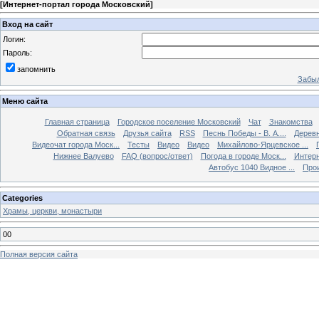
[
Интернет-портал города Московский
]
Вход на сайт
Логин:
Пароль:
запомнить
Забыл
Меню сайта
Главная страница
Городское поселение Московский
Чат
Знакомства
Обратная связь
Друзья сайта
RSS
Песнь Победы - В. А....
Дерев
Видеочат города Моск...
Тесты
Видео
Видео
Михайлово-Ярцевское ...
Нижнее Валуево
FAQ (вопрос/ответ)
Погода в городе Моск...
Интерн
Автобус 1040 Видное ...
Прои
Categories
Храмы, церкви, монастыри
00
Полная версия сайта