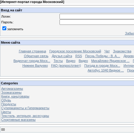
[
Интернет-портал города Московский
]
Вход на сайт
Логин:
Пароль:
запомнить
Забыл
Меню сайта
Главная страница
Городское поселение Московский
Чат
Знакомства
Обратная связь
Друзья сайта
RSS
Песнь Победы - В. А....
Дерев
Видеочат города Моск...
Тесты
Видео
Видео
Михайлово-Ярцевское ...
Нижнее Валуево
FAQ (вопрос/ответ)
Погода в городе Моск...
Интерн
Автобус 1040 Видное ...
Прои
Categories
Автомагазины
Зоомагазины
Книги, канцтовары
Обувь
Продукты
Супермаркеты и Гипермаркеты
Цветы
Текстиль, интерьер, аксесуары
Спортивные магазины
00