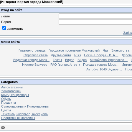
[
Интернет-портал города Московский
]
Вход на сайт
Логин:
Пароль:
запомнить
Забыл
Меню сайта
Главная страница
Городское поселение Московский
Чат
Знакомства
Обратная связь
Друзья сайта
RSS
Песнь Победы - В. А....
Дерев
Видеочат города Моск...
Тесты
Видео
Видео
Михайлово-Ярцевское ...
Нижнее Валуево
FAQ (вопрос/ответ)
Погода в городе Моск...
Интерн
Автобус 1040 Видное ...
Прои
Categories
Автомагазины
Зоомагазины
Книги, канцтовары
Обувь
Продукты
Супермаркеты и Гипермаркеты
Цветы
Текстиль, интерьер, аксесуары
Спортивные магазины
00