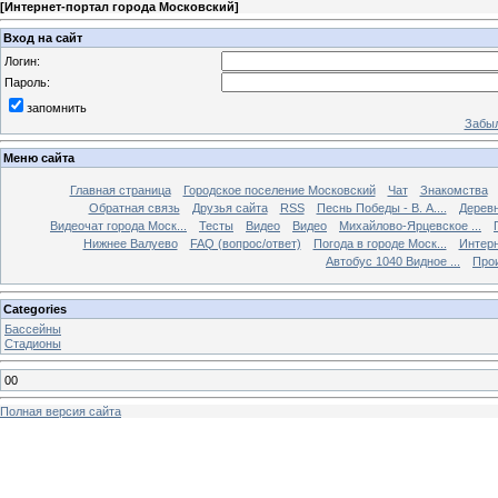
[
Интернет-портал города Московский
]
Вход на сайт
Логин:
Пароль:
запомнить
Забыл
Меню сайта
Главная страница
Городское поселение Московский
Чат
Знакомства
Обратная связь
Друзья сайта
RSS
Песнь Победы - В. А....
Дерев
Видеочат города Моск...
Тесты
Видео
Видео
Михайлово-Ярцевское ...
Нижнее Валуево
FAQ (вопрос/ответ)
Погода в городе Моск...
Интерн
Автобус 1040 Видное ...
Прои
Categories
Бассейны
Стадионы
00
Полная версия сайта