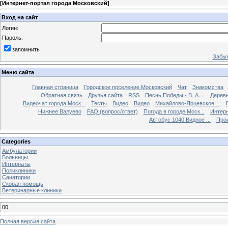
[
Интернет-портал города Московский
]
Вход на сайт
Логин:
Пароль:
запомнить
Забыл
Меню сайта
Главная страница
Городское поселение Московский
Чат
Знакомства
Обратная связь
Друзья сайта
RSS
Песнь Победы - В. А....
Дерев
Видеочат города Моск...
Тесты
Видео
Видео
Михайлово-Ярцевское ...
Нижнее Валуево
FAQ (вопрос/ответ)
Погода в городе Моск...
Интерн
Автобус 1040 Видное ...
Прои
Categories
Амбулатории
Больницы
Интернаты
Поликлиники
Санатории
Скорая помощь
Ветеринарные клиники
00
Полная версия сайта