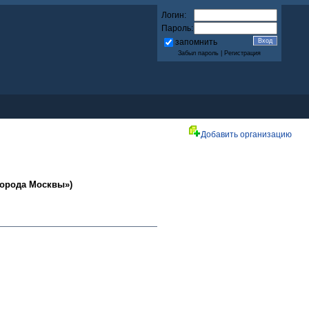
Логин:
Пароль:
запомнить
Забыл пароль
|
Регистрация
Добавить организацию
города Москвы»)