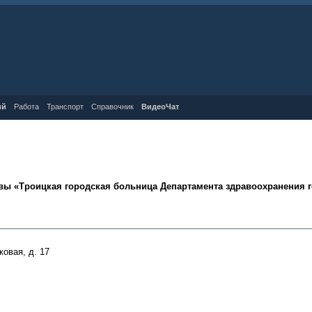
ий
Работа
Транспорт
Справочник
ВидеоЧат
вы «Троицкая городская больница Департамента здравоохранения 
овая, д. 17