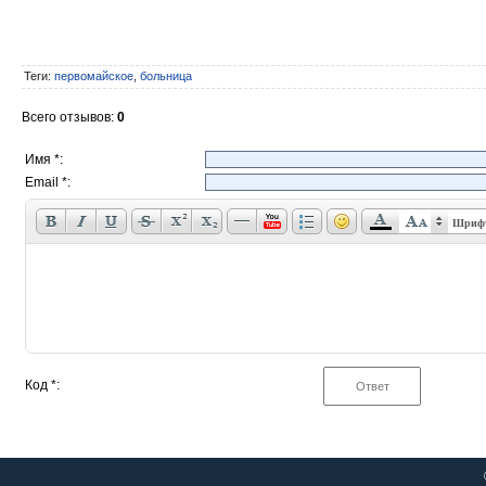
Теги
:
первомайское
,
больница
Всего отзывов
:
0
Имя *:
Email *:
Шриф
Код *: