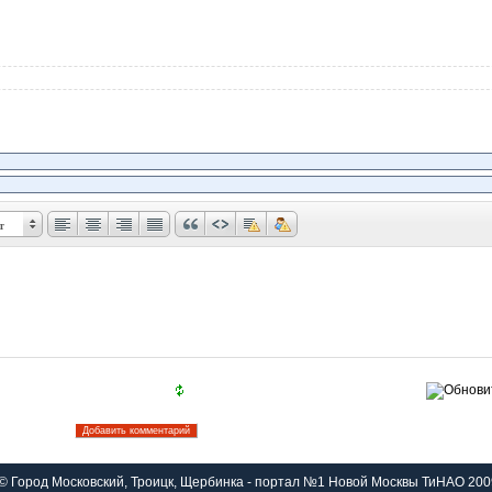
т
© Город Московский, Троицк, Щербинка - портал №1 Новой Москвы ТиНАО 200