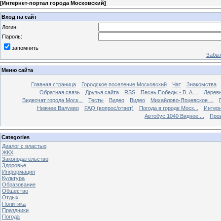
[
Интернет-портал города Московский
]
Вход на сайт
Логин:
Пароль:
запомнить
Забыл
Меню сайта
Главная страница
Городское поселение Московский
Чат
Знакомства
Обратная связь
Друзья сайта
RSS
Песнь Победы - В. А....
Дерев
Видеочат города Моск...
Тесты
Видео
Видео
Михайлово-Ярцевское ...
Нижнее Валуево
FAQ (вопрос/ответ)
Погода в городе Моск...
Интерн
Автобус 1040 Видное ...
Прои
Categories
Диалог с властью
ЖКХ
Законодательство
Здоровье
Информация
Культура
Образование
Общество
Отдых
Политика
Праздники
Погода