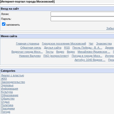
[
Интернет-портал города Московский
]
Вход на сайт
Логин:
Пароль:
запомнить
Забыл
Меню сайта
Главная страница
Городское поселение Московский
Чат
Знакомства
Обратная связь
Друзья сайта
RSS
Песнь Победы - В. А....
Дерев
Видеочат города Моск...
Тесты
Видео
Видео
Михайлово-Ярцевское ...
Нижнее Валуево
FAQ (вопрос/ответ)
Погода в городе Моск...
Интерн
Автобус 1040 Видное ...
Прои
Categories
Диалог с властью
ЖКХ
Законодательство
Здоровье
Информация
Культура
Образование
Общество
Отдых
Политика
Праздники
Погода