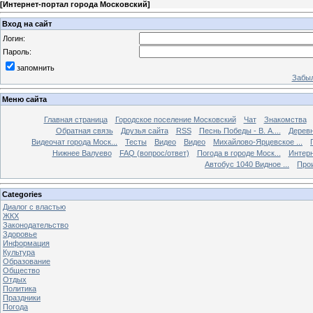
[
Интернет-портал города Московский
]
Вход на сайт
Логин:
Пароль:
запомнить
Забыл
Меню сайта
Главная страница
Городское поселение Московский
Чат
Знакомства
Обратная связь
Друзья сайта
RSS
Песнь Победы - В. А....
Дерев
Видеочат города Моск...
Тесты
Видео
Видео
Михайлово-Ярцевское ...
Нижнее Валуево
FAQ (вопрос/ответ)
Погода в городе Моск...
Интерн
Автобус 1040 Видное ...
Прои
Categories
Диалог с властью
ЖКХ
Законодательство
Здоровье
Информация
Культура
Образование
Общество
Отдых
Политика
Праздники
Погода