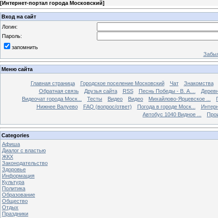
[
Интернет-портал города Московский
]
Вход на сайт
Логин:
Пароль:
запомнить
Забыл
Меню сайта
Главная страница
Городское поселение Московский
Чат
Знакомства
Обратная связь
Друзья сайта
RSS
Песнь Победы - В. А....
Дерев
Видеочат города Моск...
Тесты
Видео
Видео
Михайлово-Ярцевское ...
Нижнее Валуево
FAQ (вопрос/ответ)
Погода в городе Моск...
Интерн
Автобус 1040 Видное ...
Прои
Categories
Афиша
Диалог с властью
ЖКХ
Законодательство
Здоровье
Информация
Культура
Политика
Образование
Общество
Отдых
Праздники