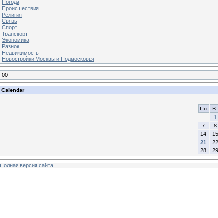
Погода
Происшествия
Религия
Связь
Спорт
Транспорт
Экономика
Разное
Недвижимость
Новостройки Москвы и Подмосковья
00
Calendar
Пн
Вт
1
7
8
14
15
21
22
28
29
Полная версия сайта