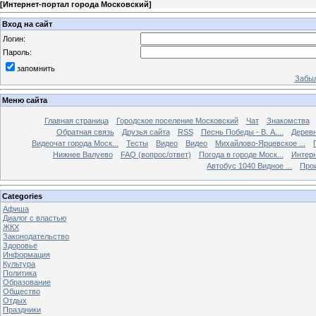
[
Интернет-портал города Московский
]
Вход на сайт
Логин:
Пароль:
запомнить
Забыл
Меню сайта
Главная страница
Городское поселение Московский
Чат
Знакомства
Обратная связь
Друзья сайта
RSS
Песнь Победы - В. А....
Дерев
Видеочат города Моск...
Тесты
Видео
Видео
Михайлово-Ярцевское ...
Нижнее Валуево
FAQ (вопрос/ответ)
Погода в городе Моск...
Интерн
Автобус 1040 Видное ...
Прои
Categories
Афиша
Диалог с властью
ЖКХ
Законодательство
Здоровье
Информация
Культура
Политика
Образование
Общество
Отдых
Праздники