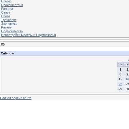
Погода
Происшествия
Религия
Связь
Спорт
Транспорт
Экономика
Разное
Недвижимость
Новостройки Москвы и Подмосковья
00
Calendar
Пн
Вт
1
2
8
9
15
16
22
23
29
30
Полная версия сайта