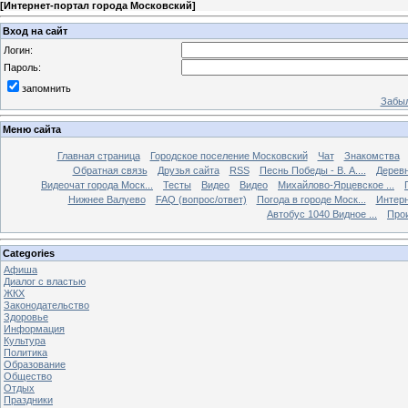
[
Интернет-портал города Московский
]
Вход на сайт
Логин:
Пароль:
запомнить
Забыл
Меню сайта
Главная страница
Городское поселение Московский
Чат
Знакомства
Обратная связь
Друзья сайта
RSS
Песнь Победы - В. А....
Дерев
Видеочат города Моск...
Тесты
Видео
Видео
Михайлово-Ярцевское ...
Нижнее Валуево
FAQ (вопрос/ответ)
Погода в городе Моск...
Интерн
Автобус 1040 Видное ...
Прои
Categories
Афиша
Диалог с властью
ЖКХ
Законодательство
Здоровье
Информация
Культура
Политика
Образование
Общество
Отдых
Праздники