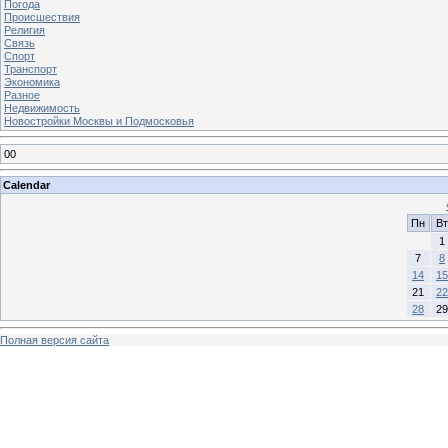
Погода
Происшествия
Религия
Связь
Спорт
Транспорт
Экономика
Разное
Недвижимость
Новостройки Москвы и Подмосковья
00
Calendar
Пн
Вт
1
7
8
14
15
21
22
28
29
Полная версия сайта