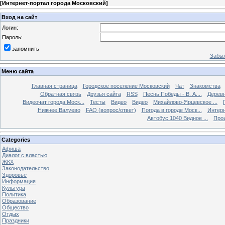
[
Интернет-портал города Московский
]
Вход на сайт
Логин:
Пароль:
запомнить
Забыл
Меню сайта
Главная страница
Городское поселение Московский
Чат
Знакомства
Обратная связь
Друзья сайта
RSS
Песнь Победы - В. А....
Дерев
Видеочат города Моск...
Тесты
Видео
Видео
Михайлово-Ярцевское ...
Нижнее Валуево
FAQ (вопрос/ответ)
Погода в городе Моск...
Интерн
Автобус 1040 Видное ...
Прои
Categories
Афиша
Диалог с властью
ЖКХ
Законодательство
Здоровье
Информация
Культура
Политика
Образование
Общество
Отдых
Праздники