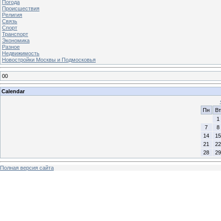
Погода
Происшествия
Религия
Связь
Спорт
Транспорт
Экономика
Разное
Недвижимость
Новостройки Москвы и Подмосковья
00
Calendar
Пн
Вт
1
7
8
14
15
21
22
28
29
Полная версия сайта