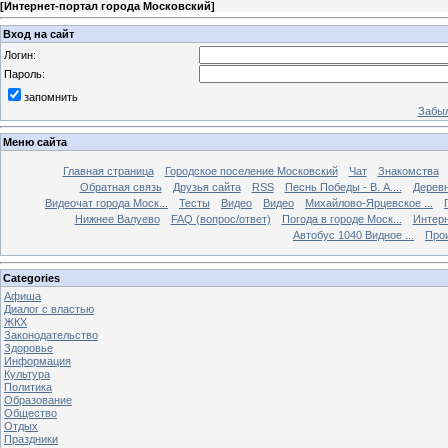
[
Интернет-портал города Московский
]
Вход на сайт
Логин:
Пароль:
запомнить
Забыл
Меню сайта
Главная страница
Городское поселение Московский
Чат
Знакомства
Обратная связь
Друзья сайта
RSS
Песнь Победы - В. А....
Дерев
Видеочат города Моск...
Тесты
Видео
Видео
Михайлово-Ярцевское ...
Нижнее Валуево
FAQ (вопрос/ответ)
Погода в городе Моск...
Интерн
Автобус 1040 Видное ...
Прои
Categories
Афиша
Диалог с властью
ЖКХ
Законодательство
Здоровье
Информация
Культура
Политика
Образование
Общество
Отдых
Праздники