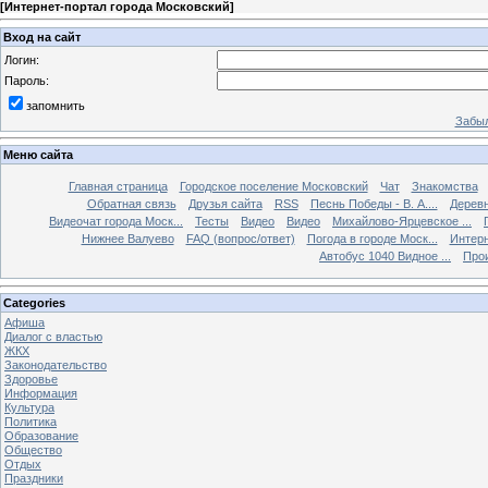
[
Интернет-портал города Московский
]
Вход на сайт
Логин:
Пароль:
запомнить
Забыл
Меню сайта
Главная страница
Городское поселение Московский
Чат
Знакомства
Обратная связь
Друзья сайта
RSS
Песнь Победы - В. А....
Дерев
Видеочат города Моск...
Тесты
Видео
Видео
Михайлово-Ярцевское ...
Нижнее Валуево
FAQ (вопрос/ответ)
Погода в городе Моск...
Интерн
Автобус 1040 Видное ...
Прои
Categories
Афиша
Диалог с властью
ЖКХ
Законодательство
Здоровье
Информация
Культура
Политика
Образование
Общество
Отдых
Праздники