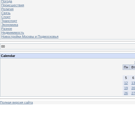
Погода
Происшествия
Религия
Связь
Спорт
Транспорт
Экономика
Разное
Недвижимость
Новостройки Москвы и Подмосковья
00
Calendar
Пн
Вт
5
6
12
13
19
20
26
27
Полная версия сайта