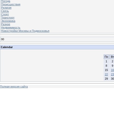
Погода
Происшествия
Религия
Связь
Спорт
Транспорт
Экономика
Разное
Недвижимость
Новостройки Москвы и Подмосковья
00
Calendar
Пн
Вт
1
2
8
9
15
16
22
23
29
30
Полная версия сайта