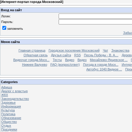
[
Интернет-портал города Московский
]
Вход на сайт
Логин:
Пароль:
запомнить
Забыл
Меню сайта
Главная страница
Городское поселение Московский
Чат
Знакомства
Обратная связь
Друзья сайта
RSS
Песнь Победы - В. А....
Дерев
Видеочат города Моск...
Тесты
Видео
Видео
Михайлово-Ярцевское ...
Нижнее Валуево
FAQ (вопрос/ответ)
Погода в городе Моск...
Интерн
Автобус 1040 Видное ...
Прои
Categories
Афиша
Диалог с властью
ЖКХ
Законодательство
Здоровье
Информация
Культура
Политика
Образование
Общество
Отдых
Праздники