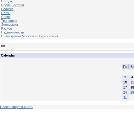
Погода
Происшествия
Религия
Связь
Спорт
Транспорт
Экономика
Разное
Недвижимость
Новостройки Москвы и Подмосковья
00
Calendar
Пн
Вт
3
4
10
11
17
18
24
25
31
Полная версия сайта