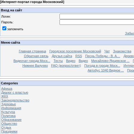
[
Интернет-портал города Московский
]
Вход на сайт
Логин:
Пароль:
запомнить
Забыл
Меню сайта
Главная страница
Городское поселение Московский
Чат
Знакомства
Обратная связь
Друзья сайта
RSS
Песнь Победы - В. А....
Дерев
Видеочат города Моск...
Тесты
Видео
Видео
Михайлово-Ярцевское ...
Нижнее Валуево
FAQ (вопрос/ответ)
Погода в городе Моск...
Интерн
Автобус 1040 Видное ...
Прои
Categories
Афиша
Диалог с властью
ЖКХ
Законодательство
Здоровье
Информация
Культура
Политика
Образование
Общество
Отдых
Праздники