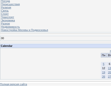
Погода
Происшествия
Религия
Связь
Спорт
Транспорт
Экономика
Разное
Недвижимость
Новостройки Москвы и Подмосковья
00
Calendar
Пн
Вт
5
6
12
13
19
20
26
27
Полная версия сайта