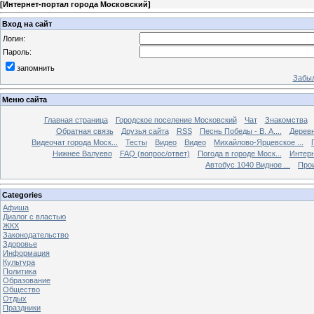
[
Интернет-портал города Московский
]
Вход на сайт
Логин:
Пароль:
запомнить
Забыл
Меню сайта
Главная страница
Городское поселение Московский
Чат
Знакомства
Обратная связь
Друзья сайта
RSS
Песнь Победы - В. А....
Дерев
Видеочат города Моск...
Тесты
Видео
Видео
Михайлово-Ярцевское ...
Нижнее Валуево
FAQ (вопрос/ответ)
Погода в городе Моск...
Интерн
Автобус 1040 Видное ...
Прои
Categories
Афиша
Диалог с властью
ЖКХ
Законодательство
Здоровье
Информация
Культура
Политика
Образование
Общество
Отдых
Праздники